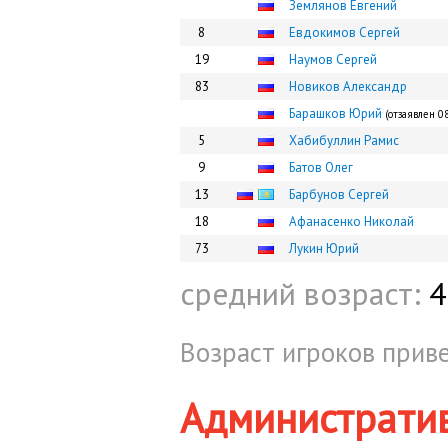
Землянов Евгений
8
Евдокимов Сергей
19
Наумов Сергей
83
Новиков Александр
Барашков Юрий
(отзаявлен 0
5
Хабибуллин Рамис
9
Батов Олег
13
Барбунов Сергей
18
Афанасенко Николай
73
Лукин Юрий
средний возраст:
4
Возраст игроков приве
Администрати