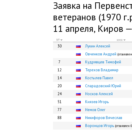
Заявка на Первенс
ветеранов (1970 г.р
11 апреля, Киров 
№
имя
30
Лукин Алексей
Овченков Андрей
(отзаявлен
7
Кудрявцев Тимофей
12
Терехов Владимир
14
Костылев Павел
20
Спарадовский Юрий
24
Носков Алексей
51
Князев Игорь
77
Немов Олег
88
Никифоров Вячеслав
Воронцов Игорь
(отзаявлен 