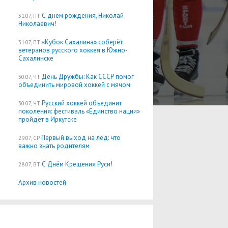
С днём рождения, Николай
31.07, ПТ
Николаевич!
«Кубок Сахалина» соберёт
31.07, ПТ
ветеранов русского хоккея в Южно-
Сахалинске
День Дружбы: Как СССР помог
30.07, ЧТ
объединить мировой хоккей с мячом
Русский хоккей объединит
30.07, ЧТ
поколения: фестиваль «Единство нации»
пройдёт в Иркутске
Первый выход на лёд: что
29.07, СР
важно знать родителям
С Днём Крещения Руси!
28.07, ВТ
Архив новостей