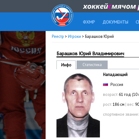
ФХМР
ДОКУМЕНТЫ
С
Реестр
>
Игроки
> Барашков Юрий
Барашков Юрий Владимирович
Статистика
Инфо
Нападающий
Россия
возраст:
61 год (10
рост:
186 см
|
вес:
90
спортивное звание: