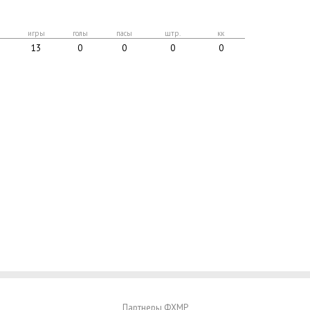
игры
голы
пасы
штр.
кк
13
0
0
0
0
Партнеры ФХМР