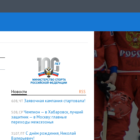
Новости
RSS
Заявочная кампания стартовала!
6.08, ЧТ
Чемпион — в Хабаровск, лучший
5.08, СР
защитник — в Москву: главные
переходы межсезонья
С днём рождения, Николай
31.07, ПТ
Валерьевич!