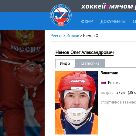
ФХМР
ДОКУМЕНТЫ
С
Реестр
>
Игроки
> Немов Олег
Немов Олег Александрович
Статистика
Инфо
Защитник
Россия
возраст:
57 лет (28
спортивное звание: