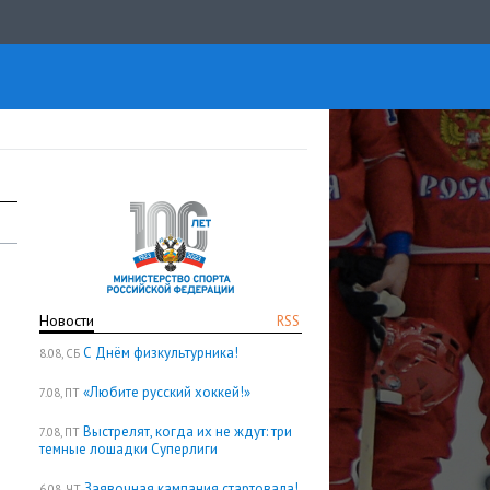
Новости
RSS
С Днём физкультурника!
8.08, СБ
«Любите русский хоккей!»
7.08, ПТ
Выстрелят, когда их не ждут: три
7.08, ПТ
темные лошадки Суперлиги
Заявочная кампания стартовала!
6.08, ЧТ