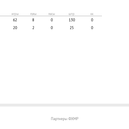
игры
голы
пасы
штр.
кк
62
8
0
130
0
20
2
0
25
0
Партнеры ФХМР