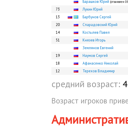
Барашков Юрий
(отзаявлен 0
73
Лукин Юрий
13
Барбунов Сергей
20
Спарадовский Юрий
14
Костылев Павел
51
Князев Игорь
Землянов Евгений
19
Наумов Сергей
18
Афанасенко Николай
12
Терехов Владимир
средний возраст:
4
Возраст игроков приве
Администрати