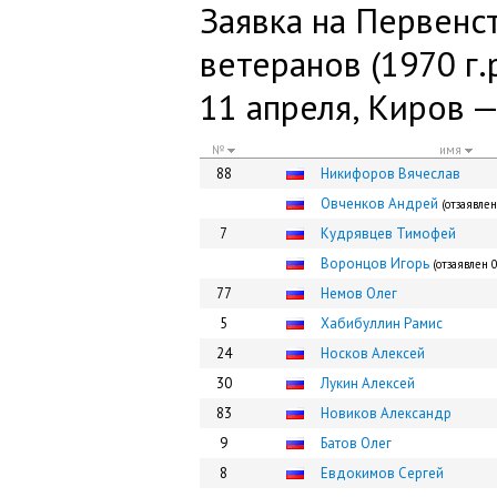
Заявка на Первенс
ветеранов (1970 г.р
11 апреля, Киров 
№
имя
88
Никифоров Вячеслав
Овченков Андрей
(отзаявлен
7
Кудрявцев Тимофей
Воронцов Игорь
(отзаявлен 
77
Немов Олег
5
Хабибуллин Рамис
24
Носков Алексей
30
Лукин Алексей
83
Новиков Александр
9
Батов Олег
8
Евдокимов Сергей