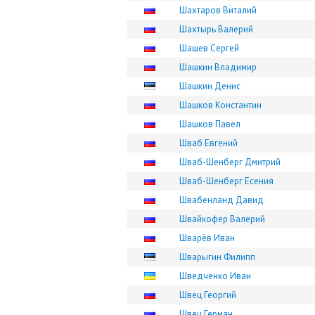
Шахтаров Виталий
Шахтырь Валерий
Шашев Сергей
Шашкин Владимир
Шашкин Денис
Шашков Константин
Шашков Павел
Шваб Евгений
Шваб-Шенберг Дмитрий
Шваб-Шенберг Есения
Швабенланд Давид
Швайкофер Валерий
Шварёв Иван
Шварыгин Филипп
Шведченко Иван
Швец Георгий
Швец Герман