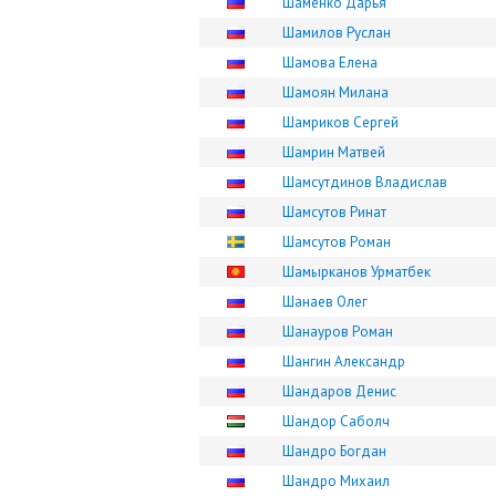
Шаменко Дарья
Шамилов Руслан
Шамова Елена
Шамоян Милана
Шамриков Сергей
Шамрин Матвей
Шамсутдинов Владислав
Шамсутов Ринат
Шамсутов Роман
Шамырканов Урматбек
Шанаев Олег
Шанауров Роман
Шангин Александр
Шандаров Денис
Шандор Саболч
Шандро Богдан
Шандро Михаил