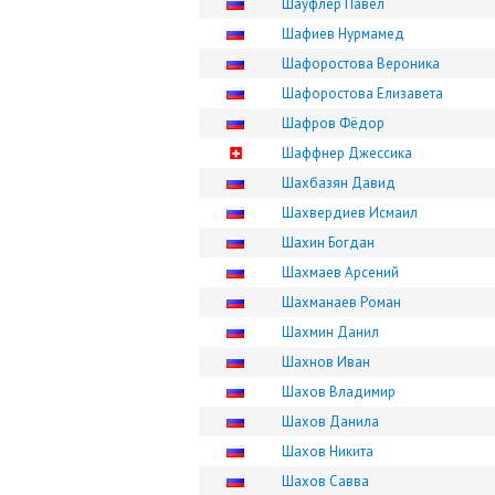
Шауфлер Павел
Шафиев Нурмамед
Шафоростова Вероника
Шафоростова Елизавета
Шафров Фёдор
Шаффнер Джессика
Шахбазян Давид
Шахвердиев Исмаил
Шахин Богдан
Шахмаев Арсений
Шахманаев Роман
Шахмин Данил
Шахнов Иван
Шахов Владимир
Шахов Данила
Шахов Никита
Шахов Савва