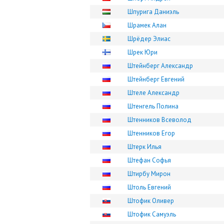
Шпурига Даниэль
Шрамек Алан
Шрёдер Элиас
Шрек Юри
Штейнберг Александр
Штейнберг Евгений
Штеле Александр
Штенгель Полина
Штенников Всеволод
Штенников Егор
Штерк Илья
Штефан Софья
Штирбу Мирон
Штоль Евгений
Штофик Оливер
Штофик Самуэль