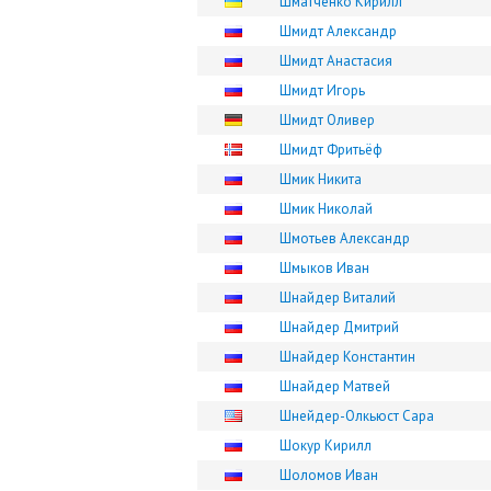
Шматченко Кирилл
Шмидт Александр
Шмидт Анастасия
Шмидт Игорь
Шмидт Оливер
Шмидт Фритьёф
Шмик Никита
Шмик Николай
Шмотьев Александр
Шмыков Иван
Шнайдер Виталий
Шнайдер Дмитрий
Шнайдер Константин
Шнайдер Матвей
Шнейдер-Олкьюст Сара
Шокур Кирилл
Шоломов Иван