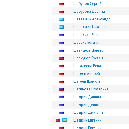
Шабуров Сергей
Шабурова Дарина
Шавалдин Александр
Шавалдин Николай
Шавалиев Данияр
Шавель Богдан
Шавкунов Даниил
Шавкунов Руслан
Шагалиева Рената
Шагеев Андрей
Шагеев Шамиль
Шагинова Екатерина
Шадрин Даниил
Шадрин Денис
Шадрин Дмитрий
Шадрин Евгений
Шадрин Евгений