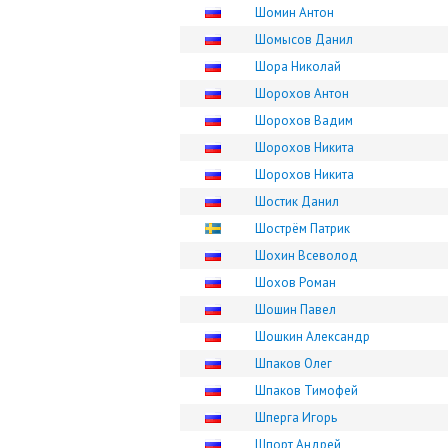
Шомин Антон
Шомысов Данил
Шора Николай
Шорохов Антон
Шорохов Вадим
Шорохов Никита
Шорохов Никита
Шостик Данил
Шострём Патрик
Шохин Всеволод
Шохов Роман
Шошин Павел
Шошкин Александр
Шпаков Олег
Шпаков Тимофей
Шперга Игорь
Шпорт Андрей