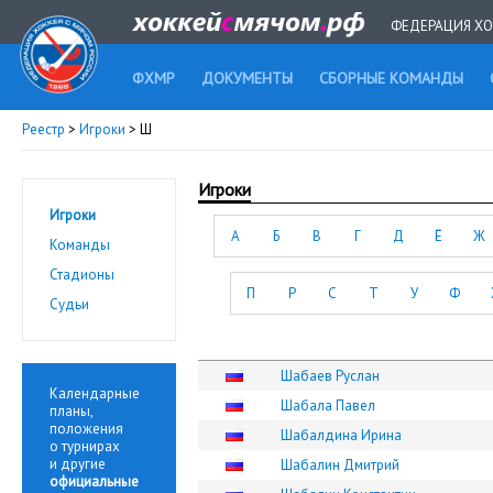
ФЕДЕРАЦИЯ ХО
ФХМР
ДОКУМЕНТЫ
СБОРНЫЕ КОМАНДЫ
Реестр
>
Игроки
> Ш
Игроки
Игроки
А
Б
В
Г
Д
Ё
Ж
Команды
Стадионы
П
Р
С
Т
У
Ф
Судьи
Шабаев Руслан
Календарные
Шабала Павел
планы,
положения
Шабалдина Ирина
о турнирах
и другие
Шабалин Дмитрий
официальные