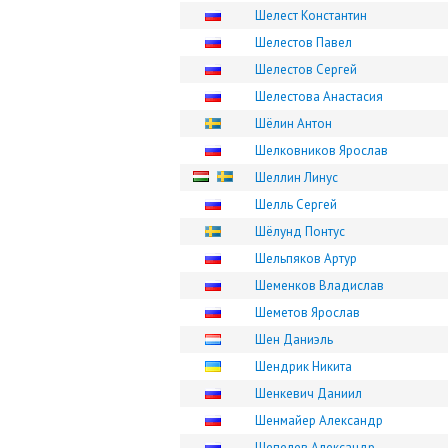
Шелест Константин
Шелестов Павел
Шелестов Сергей
Шелестова Анастасия
Шёлин Антон
Шелковников Ярослав
Шеллин Линус
Шелль Сергей
Шёлунд Понтус
Шельпяков Артур
Шеменков Владислав
Шеметов Ярослав
Шен Даниэль
Шендрик Никита
Шенкевич Даниил
Шенмайер Александр
Шепелев Александр