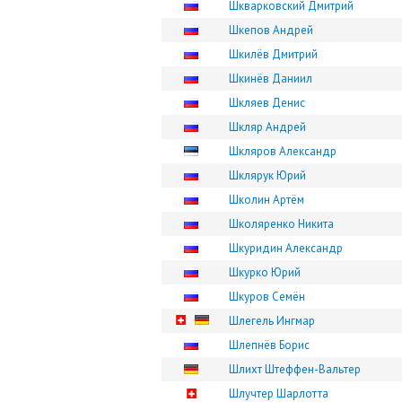
Шкварковский Дмитрий
Шкепов Андрей
Шкилёв Дмитрий
Шкинёв Даниил
Шкляев Денис
Шкляр Андрей
Шкляров Александр
Шклярук Юрий
Школин Артём
Школяренко Никита
Шкуридин Александр
Шкурко Юрий
Шкуров Семён
Шлегель Ингмар
Шлепнёв Борис
Шлихт Штеффен-Вальтер
Шлучтер Шарлотта