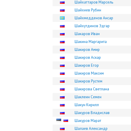
Шайхаттаров Марсель
Шайхиев Рубин
Шайхмедденов Ансар
Шайхутдинов Эдгар
Шакаров Иван
Шакина Маргарита
Шакиров Амир
Шакиров Аскар
Шакиров Егор
Шакиров Максим
Шакиров Рустем
Шакирова Светлана
Шаклеин Семен
Шакун Кирилл
Шакуров Владислав
Шакуров Марат
Шалаев Александр