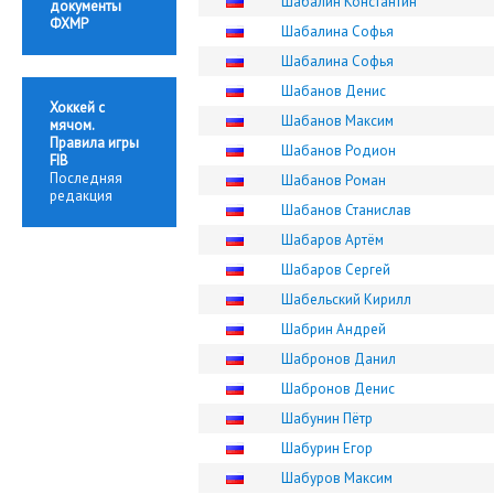
Шабалин Константин
документы
ФХМР
Шабалина Софья
Шабалина Софья
Шабанов Денис
Хоккей с
Шабанов Максим
мячом.
Правила игры
Шабанов Родион
FIB
Последняя
Шабанов Роман
редакция
Шабанов Станислав
Шабаров Артём
Шабаров Сергей
Шабельский Кирилл
Шабрин Андрей
Шабронов Данил
Шабронов Денис
Шабунин Пётр
Шабурин Егор
Шабуров Максим