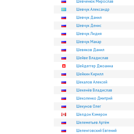
Шевченюк Мирослав
Шевчук Александр
Шевчук Данил
Шевчук Денис
Шевчук Лидия
Шевчук Макар
Шевяков Данил
Шейве Владислав
Шейдеггер Джоанна
Шейкин Кирилл
Шекалов Алексей
Шекенёв Владислав
Шеколенко Дмитрий
Шекунов Олег
Шелдон Кэмерон
Шелеметьев Артём
Шеленговский Евгений