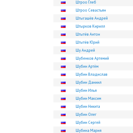
Штроо Глеб
Штроо Севастьян
Штыгашёв Андрей
Штырков Кирилл
Штытёв Антон
Штытёв Юрий
Шу Андрей
Шубенков Артемий
Шубин Артём
Шубин Владислав
Шубин Даниил
Шубин Илья
Шубин Максим
Шубин Никита
Шубин Олег
Шубин Сергей
Шубина Мария