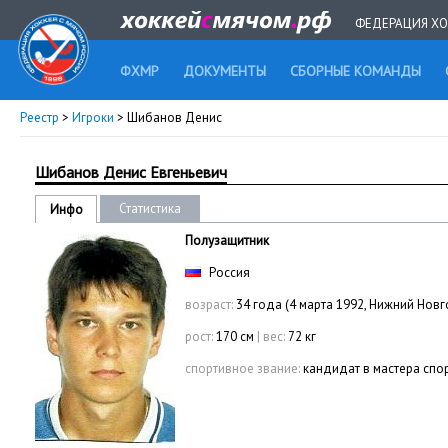
ФЕДЕРАЦИЯ ХО
ФХМР
ДОКУМЕНТЫ
СБОРНЫЕ КОМАНДЫ
Реестр
>
Игроки
> Шибанов Денис
Шибанов Денис Евгеньевич
Статистика
Инфо
Полузащитник
Россия
возраст:
34 года (4 марта 1992, Нижний Нов
рост:
170 см
|
вес:
72 кг
спортивное звание:
кандидат в мастера спо