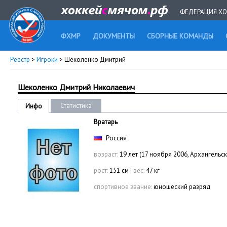
ФЕДЕРАЦИЯ ХО
ФХМР
ДОКУМЕНТЫ
СБОРНЫЕ КОМАНДЫ
Реестр
>
Игроки
> Шеколенко Дмитрий
Шеколенко Дмитрий Николаевич
Статистика
Инфо
Вратарь
Россия
возраст:
19 лет (17 ноября 2006, Архангельск
рост:
151 см
|
вес:
47 кг
спортивное звание:
юношеский разряд