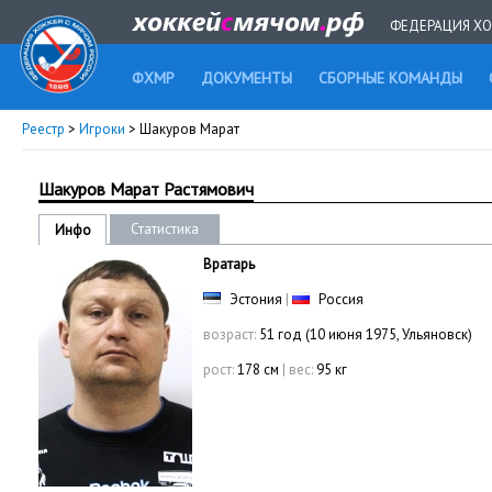
ФЕДЕРАЦИЯ ХО
ФХМР
ДОКУМЕНТЫ
СБОРНЫЕ КОМАНДЫ
Реестр
>
Игроки
> Шакуров Марат
Шакуров Марат Растямович
Статистика
Инфо
Вратарь
Эстония
|
Россия
возраст:
51 год (10 июня 1975, Ульяновск)
рост:
178 см
|
вес:
95 кг