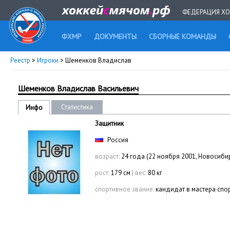
ФЕДЕРАЦИЯ ХО
ФХМР
ДОКУМЕНТЫ
СБОРНЫЕ КОМАНДЫ
Реестр
>
Игроки
> Шеменков Владислав
Шеменков Владислав Васильевич
Статистика
Инфо
Защитник
Россия
возраст:
24 года (22 ноября 2001, Новосиби
рост:
179 см
|
вес:
80 кг
спортивное звание:
кандидат в мастера спо