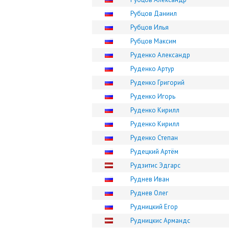
Рубцов Даниил
Рубцов Илья
Рубцов Максим
Руденко Александр
Руденко Артур
Руденко Григорий
Руденко Игорь
Руденко Кирилл
Руденко Кирилл
Руденко Степан
Рудецкий Артём
Рудзитис Эдгарс
Руднев Иван
Руднев Олег
Рудницкий Егор
Рудницкис Армандс