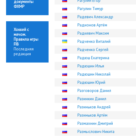
Рагулин Егор
документы
ФХМР
Рагулин Тимур
Радевич Александр
Радионов Артём
Хоккей с
Радкевич Максим
мячом.
Правила игры
Радченко Виталий
FIB
Последняя
Радченко Сергей
редакция
Радюш Екатерина
Радюшин Илья
Радюшин Николай
Радюшин Юрий
Разговоров Данил
Разинкин Данил
Разиньков Андрей
Разиньков Артём
Размахнин Дмитрий
Размыслович Никита