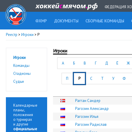
ФЕДЕРАЦИЯ ХО
ФХМР
ДОКУМЕНТЫ
СБОРНЫЕ КОМАНДЫ
Реестр
>
Игроки
> Р
Игроки
Игроки
А
Б
В
Г
Д
Ё
Ж
Команды
Стадионы
П
Р
С
Т
У
Ф
Судьи
Рагган Сандер
Календарные
Рагозин Александр
планы,
положения
Рагозин Илья
о турнирах
и другие
Рагозин Радислав
официальные