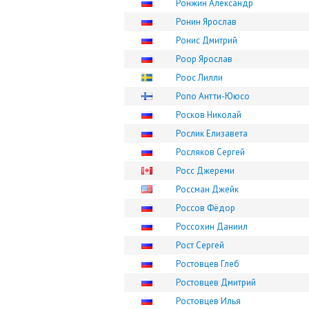
Ронжин Александр
Ронин Ярослав
Ронис Дмитрий
Роор Ярослав
Роос Лилли
Ропо Антти-Ююсо
Росков Николай
Рослик Елизавета
Росляков Сергей
Росс Джереми
Россман Джейк
Россов Фёдор
Россохин Даниил
Рост Сергей
Ростовцев Глеб
Ростовцев Дмитрий
Ростовцев Илья