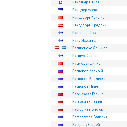
Рамсейер Кайла
Рандмер Алекс
Рандсборг Кристиан
Рандсборг Фредрик
Рантаярви Нея
Рапо Йоханна
Расименокс Даниилс
Расимус Саана
Расмуссен Эмиль
Распопов Алексей
Распопов Владислав
Распопов Иван
Рассказова Галина
Рассохин Евгений
Расторгуев Виктор
Расторгуева Валерия
Растроса Сергей