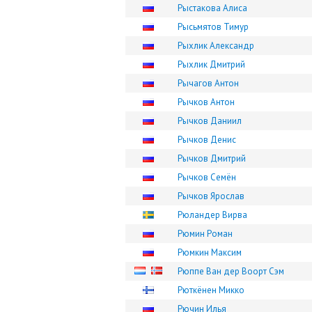
Рыстакова Алиса
Рысьмятов Тимур
Рыхлик Александр
Рыхлик Дмитрий
Рычагов Антон
Рычков Антон
Рычков Даниил
Рычков Денис
Рычков Дмитрий
Рычков Семён
Рычков Ярослав
Рюландер Вирва
Рюмин Роман
Рюмкин Максим
Рюппе Ван дер Воорт Сэм
Рюткёнен Микко
Рючин Илья