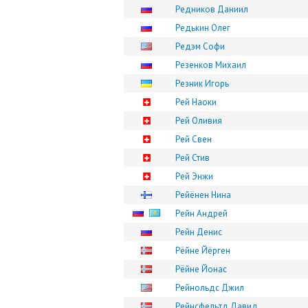
Редников Даниил
Редькин Олег
Редэм Софи
Резенков Михаил
Резник Игорь
Рей Наоки
Рей Оливия
Рей Свен
Рей Стив
Рей Энжи
Рейёнен Нина
Рейн Андрей
Рейн Денис
Рёйне Йёрген
Рёйне Йонас
Рейнольдс Джил
Рейнсфельтд Давид