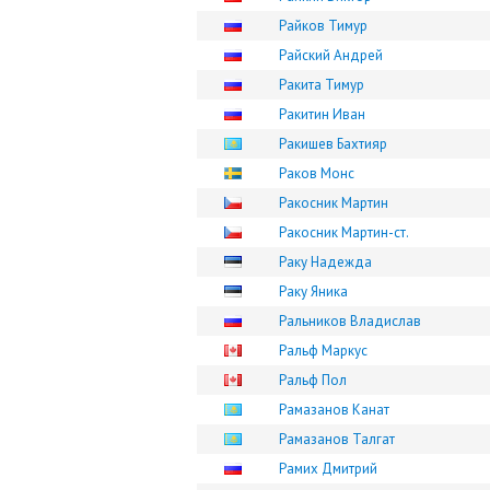
Райков Тимур
Райский Андрей
Ракита Тимур
Ракитин Иван
Ракишев Бахтияр
Раков Монс
Ракосник Мартин
Ракосник Мартин-ст.
Раку Надежда
Раку Яника
Ральников Владислав
Ральф Маркус
Ральф Пол
Рамазанов Канат
Рамазанов Талгат
Рамих Дмитрий