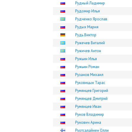
Рудный Ладимир
Рудомир Илья
Рудченко Ярослав
Рудых Мария
Рудь Виктор
Ружечев Виталий
Ружичев Антон
Ружьин Илья
Ружьин Роман
Рузанов Михаил
Руковицын Тарас
Румянцев Григорий
Румянцев Дмитрий
Румянцев Иван
Рунов Владимир
Рунович Арина
Руотсалайнен Олли