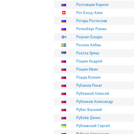
Ростовцев Кирилл
Рот Клод-Ален
Ротарь Ростислав
Ротенберг Роман
Роуная Оскари
Рохлен Албин
Рохтла Урмас
Рощин Андрей
Рощин Иван
Рощук Ксения
Рубанов Ринат
Рубежной Алексей
Рубенков Александр
Рубис Василий
Рублёв Денис
Рубливский Сергей
Рубцов Александр