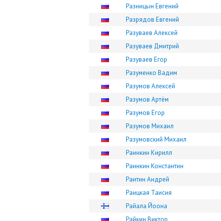
Разницын Евгений
Разрядов Евгений
Разуваев Алексей
Разуваев Дмитрий
Разуваев Егор
Разуменко Вадим
Разумов Алексей
Разумов Артём
Разумов Егор
Разумов Михаил
Разумовский Михаил
Раинкин Кирилл
Раинкин Константин
Раитин Андрей
Раицкая Таисия
Райала Йоона
Райкин Виктор