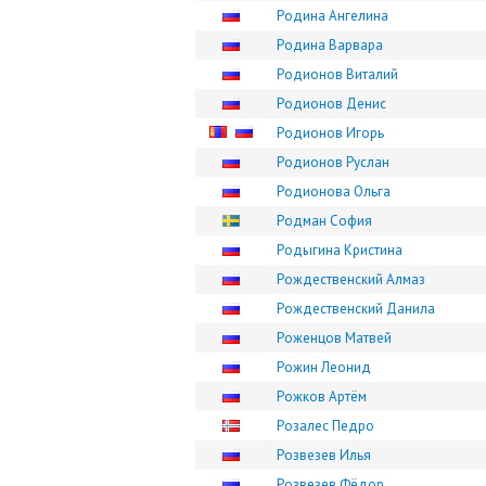
Родина Ангелина
Родина Варвара
Родионов Виталий
Родионов Денис
Родионов Игорь
Родионов Руслан
Родионова Ольга
Родман София
Родыгина Кристина
Рождественский Алмаз
Рождественский Данила
Роженцов Матвей
Рожин Леонид
Рожков Артём
Розалес Педро
Розвезев Илья
Розвезев Фёдор