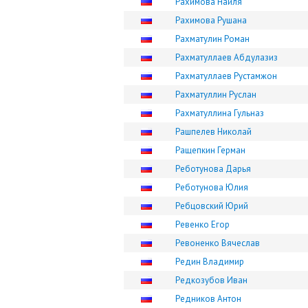
Рахимова Найля
Рахимова Рушана
Рахматулин Роман
Рахматуллаев Абдулазиз
Рахматуллаев Рустамжон
Рахматуллин Руслан
Рахматуллина Гульназ
Рашпелев Николай
Ращепкин Герман
Реботунова Дарья
Реботунова Юлия
Ребцовский Юрий
Ревенко Егор
Ревоненко Вячеслав
Редин Владимир
Редкозубов Иван
Редников Антон