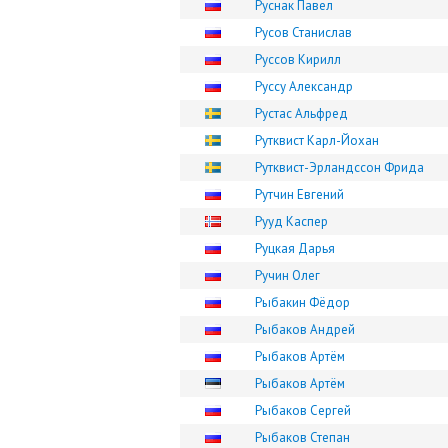
Руснак Павел
Русов Станислав
Руссов Кирилл
Руссу Александр
Рустас Альфред
Рутквист Карл-Йохан
Рутквист-Эрландссон Фрида
Рутчин Евгений
Рууд Каспер
Руцкая Дарья
Ручин Олег
Рыбакин Фёдор
Рыбаков Андрей
Рыбаков Артём
Рыбаков Артём
Рыбаков Сергей
Рыбаков Степан