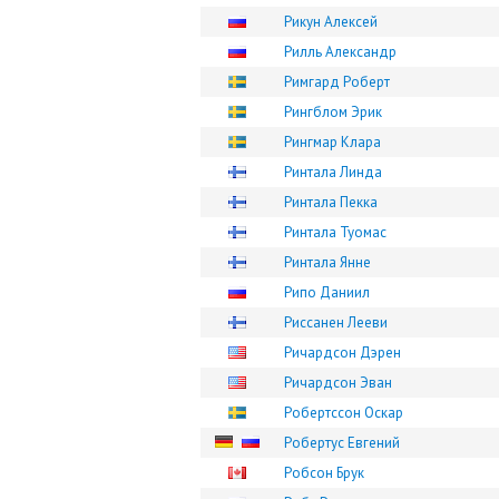
Рикун Алексей
Рилль Александр
Римгард Роберт
Рингблом Эрик
Рингмар Клара
Ринтала Линда
Ринтала Пекка
Ринтала Туомас
Ринтала Янне
Рипо Даниил
Риссанен Лееви
Ричардсон Дэрен
Ричардсон Эван
Робертссон Оскар
Робертус Евгений
Робсон Брук