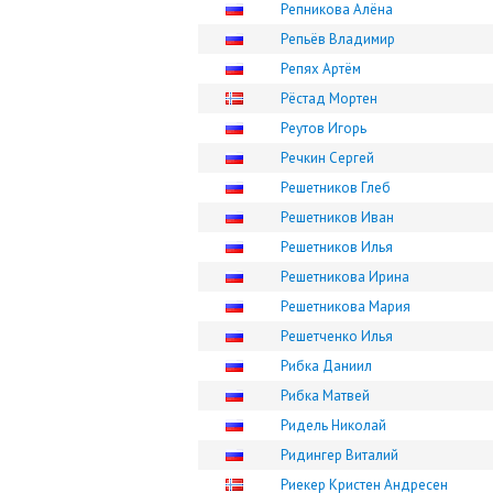
Репникова Алёна
Репьёв Владимир
Репях Артём
Рёстад Мортен
Реутов Игорь
Речкин Сергей
Решетников Глеб
Решетников Иван
Решетников Илья
Решетникова Ирина
Решетникова Мария
Решетченко Илья
Рибка Даниил
Рибка Матвей
Ридель Николай
Ридингер Виталий
Риекер Кристен Андресен