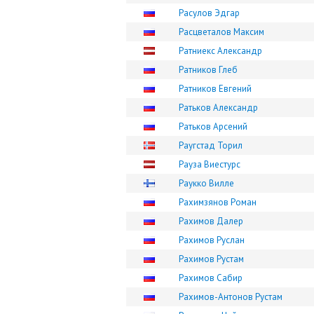
Расулов Эдгар
Расцветалов Максим
Ратниекс Александр
Ратников Глеб
Ратников Евгений
Ратьков Александр
Ратьков Арсений
Раугстад Торил
Рауза Виестурс
Раукко Вилле
Рахимзянов Роман
Рахимов Далер
Рахимов Руслан
Рахимов Рустам
Рахимов Сабир
Рахимов-Антонов Рустам