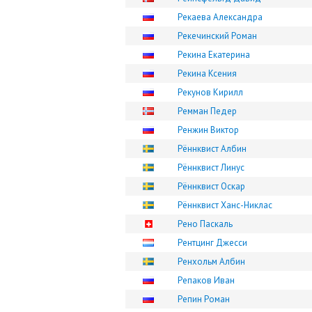
Рекаева Александра
Рекечинский Роман
Рекина Екатерина
Рекина Ксения
Рекунов Кирилл
Ремман Педер
Ренжин Виктор
Рённквист Албин
Рённквист Линус
Рённквист Оскар
Рённквист Ханс-Никлас
Рено Паскаль
Рентцинг Джесси
Ренхольм Албин
Репаков Иван
Репин Роман