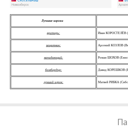
Сибсельмаш
В
Новосибирск
Арханг
Лучшие игроки
вратарь:
Иван КОРОСТЕЛЁВ (
защитник:
Арсений КОЗЛОВ (В
нападающий:
Роман ШОХОВ (Енис
бомбардир:
Давид КОРЕШКОВ (Ен
лучший игрок:
Матвей РИБКА (Сибс
Па