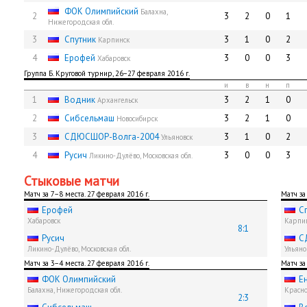
ФОК Олимпийский
Балахна,
2
3
2
0
1
Нижегородская обл.
3
Спутник
3
1
0
2
Карпинск
4
Ерофей
3
0
0
3
Хабаровск
Группа Б. Круговой турнир, 26−27 февраля 2016 г.
и
в
н
п
1
Водник
3
2
1
0
Архангельск
2
Сибсельмаш
3
2
1
0
Новосибирск
3
СДЮСШОР-Волга-2004
3
1
0
2
Ульяновск
4
Русич
3
0
0
3
Ликино-Дулёво, Московская обл.
Стыковые матчи
Матч за 7−8 места. 27 февраля 2016 г.
Матч за
Ерофей
С
Хабаровск
Карпи
8:1
Русич
С
Ликино-Дулёво, Московская обл.
Ульяно
Матч за 3−4 места. 27 февраля 2016 г.
Матч за
ФОК Олимпийский
Е
Балахна, Нижегородская обл.
Красн
2:3