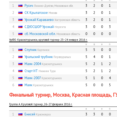
и
в
н
п
1
Русич
3
2
0
1
Ликино-Дулёво, Московская обл.
2
СК Крылатское
3
2
0
1
Москва
3
Урожай Караваево
3
2
0
1
Костромская область
4
СДЮСШОР Урожай
3
0
0
3
Нерехта
5
сб. Московской обл.
0
0
0
0
Московская область
УрФО. Краснотурьинск, круговой турнир 23−24 января 2016 г.
и
в
н
п
1
Спутник
5
5
0
0
Карпинск
2
Уральский трубник
5
4
0
1
Первоуральск
3
Маяк-2004
5
2
1
2
Краснотурьинск
4
Старт НТ
5
2
1
2
Нижняя Тура
5
Маяк-2007
5
1
0
4
Краснотурьинск
6
Маяк
5
0
0
5
Краснотурьинск
Финальный турнир, Москва, Красная площадь, 
Группа А. Круговой турнир, 26−27 февраля 2016 г.
и
в
н
п
1
Енисей
3
3
0
0
Красноярск