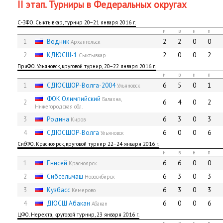
II этап. Турниры в Федеральных округах
С-ЗФО. Сыктывкар, турнир 20−21 января 2016 г.
и
в
н
п
1
Водник
2
2
0
0
Архангельск
2
КДЮСШ-1
2
0
0
2
Сыктывкар
ПриФО. Ульяновск, круговой турнир, 20−22 января 2016 г.
и
в
н
п
1
СДЮСШОР-Волга-2004
6
5
0
1
Ульяновск
ФОК Олимпийский
Балахна,
2
6
4
0
2
Нижегородская обл.
3
Родина
6
3
0
3
Киров
4
СДЮCШОР-Волга
6
0
0
6
Ульяновск
СибФО. Красноярск, круговой турнир 22−24 января 2016 г.
и
в
н
п
1
Енисей
6
6
0
0
Красноярск
2
Сибсельмаш
6
3
0
3
Новосибирск
3
Кузбасс
6
3
0
3
Кемерово
4
ДЮСШ Абакан
6
0
0
6
Абакан
ЦФО. Нерехта, круговой турнир, 23 января 2016 г.