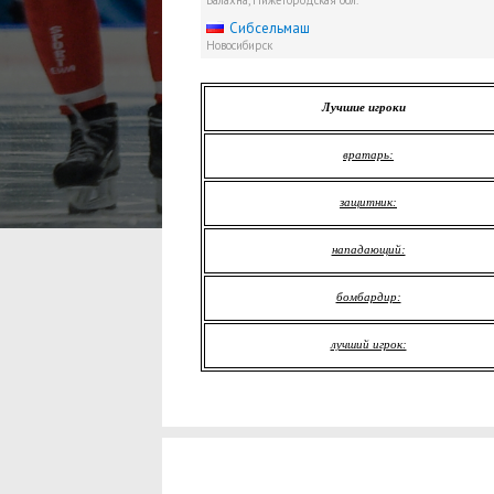
Балахна, Нижегородская обл.
Сибсельмаш
Новосибирск
Лучшие игроки
вратарь:
защитник:
нападающий:
бомбардир:
лучший игрок: