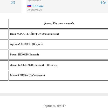
Красноярск
2:3
10:4
Водник
Архангельск
финал, Красная площадь
Иван КОРОСТЕЛЁВ (ФОК Олимпийский)
Арсений КОЗЛОВ (Водник)
Роман ШОХОВ (Енисей)
Давид КОРЕШКОВ (Енисей) – 10 мячей
Матвей РИБКА (Сибсельмаш)
Партнеры ФХМР