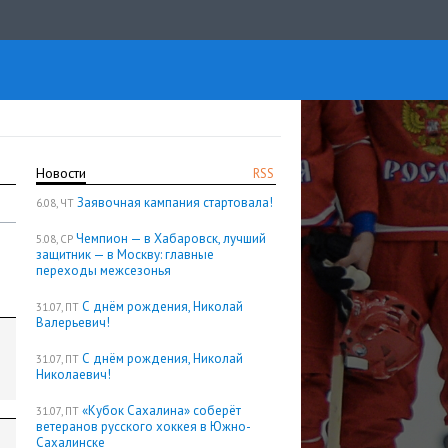
Новости
RSS
Заявочная кампания стартовала!
6.08, ЧТ
Чемпион — в Хабаровск, лучший
5.08, СР
защитник — в Москву: главные
переходы межсезонья
С днём рождения, Николай
31.07, ПТ
Валерьевич!
С днём рождения, Николай
31.07, ПТ
Николаевич!
«Кубок Сахалина» соберёт
31.07, ПТ
ветеранов русского хоккея в Южно-
Сахалинске