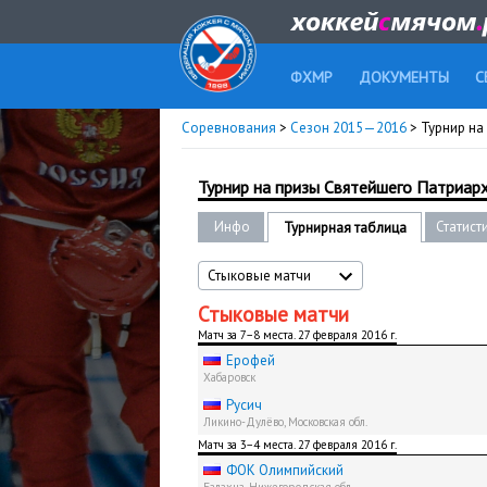
ФХМР
ДОКУМЕНТЫ
С
Соревнования
>
Сезон 2015—2016
> Турнир на 
Турнир на призы Святейшего Патриарха
Инфо
Статист
Турнирная таблица
Стыковые матчи
Стыковые матчи
Матч за 7−8 места. 27 февраля 2016 г.
Ерофей
Хабаровск
Русич
Ликино-Дулёво, Московская обл.
Матч за 3−4 места. 27 февраля 2016 г.
ФОК Олимпийский