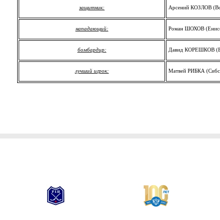
защитник:
Арсений КОЗЛОВ (В
нападающий:
Роман ШОХОВ (Енис
бомбардир:
Давид КОРЕШКОВ (Ен
лучший игрок:
Матвей РИБКА (Сибс