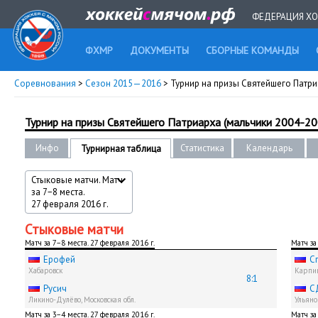
ФЕДЕРАЦИЯ ХО
ФХМР
ДОКУМЕНТЫ
СБОРНЫЕ КОМАНДЫ
Соревнования
>
Сезон 2015—2016
> Турнир на призы Святейшего Патриар
Турнир на призы Святейшего Патриарха (мальчики 2004-2005
Инфо
Статистика
Календарь
Турнирная таблица
Стыковые матчи. Матч
за 7−8 места.
27 февраля 2016 г.
Стыковые матчи
Матч за 7−8 места. 27 февраля 2016 г.
Матч за
Ерофей
С
Хабаровск
Карпи
8:1
Русич
С
Ликино-Дулёво, Московская обл.
Ульяно
Матч за 3−4 места. 27 февраля 2016 г.
Матч за