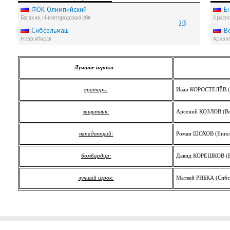
ФОК Олимпийский
Е
Балахна, Нижегородская обл.
Красн
2:3
Сибсельмаш
В
Новосибирск
Арханг
Лучшие игроки
вратарь:
Иван КОРОСТЕЛЁВ (
защитник:
Арсений КОЗЛОВ (В
нападающий:
Роман ШОХОВ (Енис
бомбардир:
Давид КОРЕШКОВ (Ен
лучший игрок:
Матвей РИБКА (Сибс