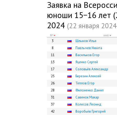
Заявка на Всеросс
юноши 15−16 лет (2
2024
(22 января 2024 
№
имя
3
Шлыков Илья
8
Павлычев Никита
11
Васильков Егор
13
Яценко Сергей
17
Соловьёв Александр
25
Березин Алексей
26
Теплов Егор
28
Филоненко Данил
31
Савенок Макар
37
Колесов Леонид
42
Воробьёв Григорий