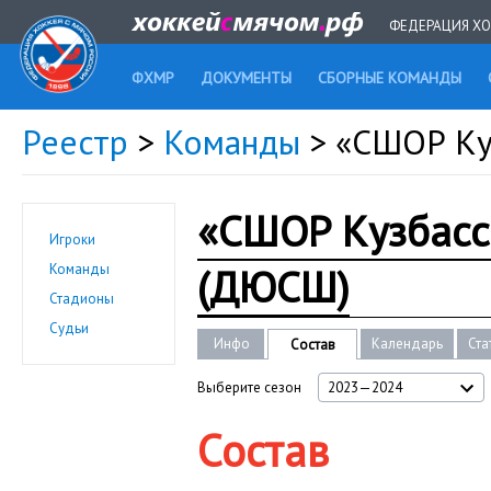
ФЕДЕРАЦИЯ ХО
ФХМР
ДОКУМЕНТЫ
СБОРНЫЕ КОМАНДЫ
Реестр
>
Команды
> «СШОР Ку
«СШОР Кузбасс
Игроки
(ДЮСШ)
Команды
Стадионы
Судьи
Инфо
Календарь
Ста
Состав
Выберите сезон
2023—2024
Состав