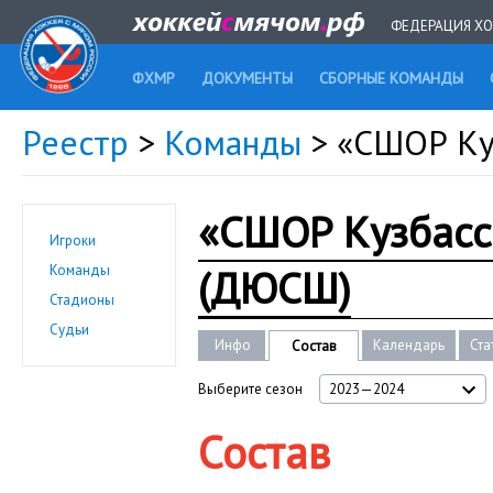
ФЕДЕРАЦИЯ ХО
ФХМР
ДОКУМЕНТЫ
СБОРНЫЕ КОМАНДЫ
Реестр
>
Команды
> «СШОР Ку
«СШОР Кузбасс
Игроки
(ДЮСШ)
Команды
Стадионы
Судьи
Инфо
Календарь
Ста
Состав
Выберите сезон
2023—2024
Состав