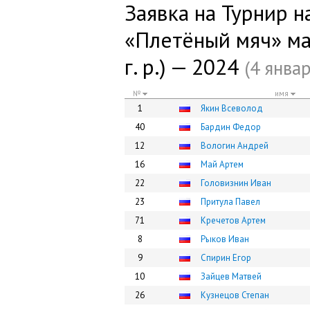
Заявка на Турнир н
«Плетёный мяч» ма
г. р.) — 2024
(4 январ
№
имя
1
Якин Всеволод
40
Бардин Федор
12
Вологин Андрей
16
Май Артем
22
Головизнин Иван
23
Притула Павел
71
Кречетов Артем
8
Рыков Иван
9
Спирин Егор
10
Зайцев Матвей
26
Кузнецов Степан