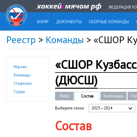
ФЕДЕРАЦИЯ ХО
ФХМР
ДОКУМЕНТЫ
СБОРНЫЕ КОМАНДЫ
Реестр
>
Команды
> «СШОР Ку
«СШОР Кузбасс
Игроки
(ДЮСШ)
Команды
Стадионы
Судьи
Инфо
Календарь
Ста
Состав
Выберите сезон
2023—2024
Состав