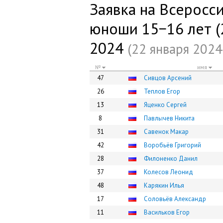
Заявка на Всеросс
юноши 15−16 лет (2
2024
(22 января 2024 
№
имя
47
Сивцов Арсений
26
Теплов Егор
13
Яценко Сергей
8
Павлычев Никита
31
Савенок Макар
42
Воробьёв Григорий
28
Филоненко Данил
37
Колесов Леонид
48
Карякин Илья
17
Соловьёв Александр
11
Васильков Егор