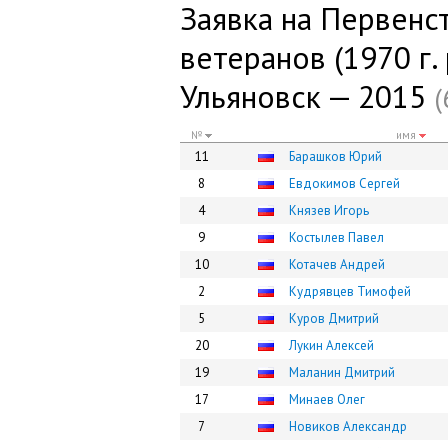
Заявка на Первенс
ветеранов (1970 г. 
Ульяновск — 2015
(
№
имя
11
Барашков Юрий
8
Евдокимов Сергей
4
Князев Игорь
9
Костылев Павел
10
Котачев Андрей
2
Кудрявцев Тимофей
5
Куров Дмитрий
20
Лукин Алексей
19
Маланин Дмитрий
17
Минаев Олег
7
Новиков Александр