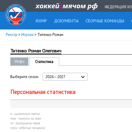
ФЕДЕРАЦИЯ ХО
ФХМР
ДОКУМЕНТЫ
СБОРНЫЕ КОМАНДЫ
Реестр
>
Игроки
> Титенко Роман
Титенко Роман Олегович
Инфо
Статистика
Выберите сезон
2026—2027
Персональная статистика
и - сыгранные матчи
мин - минуты на поле
пг - пропущено голов
+пен - отбитые пенальти