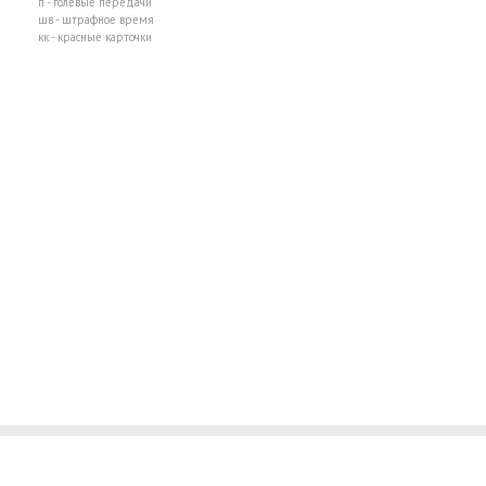
п - голевые передачи
шв - штрафное время
кк - красные карточки