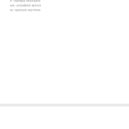
п - голевые передачи
шв - штрафное время
кк - красные карточки