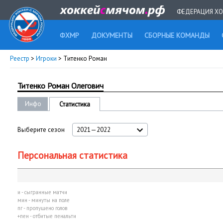
ФЕДЕРАЦИЯ ХО
ФХМР
ДОКУМЕНТЫ
СБОРНЫЕ КОМАНДЫ
Реестр
>
Игроки
> Титенко Роман
Титенко Роман Олегович
Инфо
Статистика
Выберите сезон
2021—2022
Персональная статистика
и - сыгранные матчи
мин - минуты на поле
пг - пропущено голов
+пен - отбитые пенальти