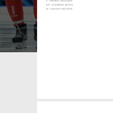
п - голевые передачи
шв - штрафное время
кк - красные карточки