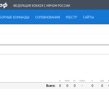
ФЕДЕРАЦИЯ ХОККЕЯ С МЯЧОМ РОССИИ
БОРНЫЕ КОМАНДЫ
СОРЕВНОВАНИЯ
РЕЕСТР
САЙТЫ
и
мин
пг
+пен
п
шв
Всего:
0
0
0
0
0
–