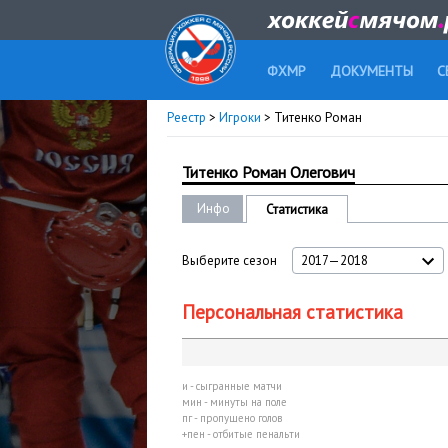
ФХМР
ДОКУМЕНТЫ
С
Реестр
>
Игроки
> Титенко Роман
Титенко Роман Олегович
Инфо
Статистика
Выберите сезон
2017—2018
Персональная статистика
и - сыгранные матчи
мин - минуты на поле
пг - пропущено голов
+пен - отбитые пенальти