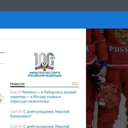
Новости
RSS
Чемпион — в Хабаровск, лучший
5.08, СР
кк
защитник — в Москву: главные
0
переходы межсезонья
С днём рождения, Николай
31.07, ПТ
Валерьевич!
С днём рождения, Николай
31.07, ПТ