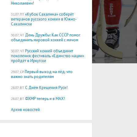
Николаевич!
«Кубок Сахалина» соберёт
31.07, ПТ
ветеранов русского хоккея в Южно-
Сахалинске
День Дружбы: Как СССР помог
30.07, ЧТ
объединить мировой хоккей с мячом
Русский хоккей объединит
30.07, ЧТ
поколения: фестиваль «Единство нации»
пройдёт в Иркутске
Первый выход на лёд: что
29.07, СР
важно знать родителям
С Днём Крещения Руси!
28.07, ВТ
ФХМР теперь и в MAX!
28.07, ВТ
Архив новостей