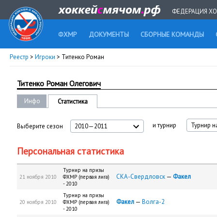
ФЕДЕРАЦИЯ ХО
ФХМР
ДОКУМЕНТЫ
СБОРНЫЕ КОМАНДЫ
Реестр
>
Игроки
> Титенко Роман
Титенко Роман Олегович
Инфо
Статистика
и турнир
Турнир н
Выберите сезон
2010—2011
Персональная статистика
Турнир на призы
СКА-Свердловск
—
Факел
21 ноября 2010
ФХМР (первая лига)
- 2010
Турнир на призы
Факел
—
Волга-2
20 ноября 2010
ФХМР (первая лига)
- 2010