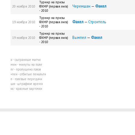
Турнир на призы
Черемшан
—
Факел
20 ноября 2010
ФХМР (первая лига)
- 2010
Турнир на призы
Факел
—
Строитель
19 ноября 2010
ФХМР (первая лига)
- 2010
Турнир на призы
Вымпел
—
Факел
19 ноября 2010
ФХМР (первая лига)
- 2010
и - сыгранные матчи
мин - минуты на поле
пг - пропущено голов
+пен - отбитые пенальти
п - голевые передачи
шв - штрафное время
кк - красные карточки