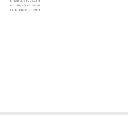
п - голевые передачи
шв - штрафное время
кк - красные карточки