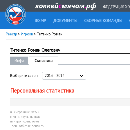
ФЕДЕРАЦИЯ ХО
ФХМР
ДОКУМЕНТЫ
СБОРНЫЕ КОМАНДЫ
Реестр
>
Игроки
> Титенко Роман
Титенко Роман Олегович
Инфо
Статистика
Выберите сезон
2013—2014
Персональная статистика
и - сыгранные матчи
мин - минуты на поле
пг - пропущено голов
+пен - отбитые пенальти