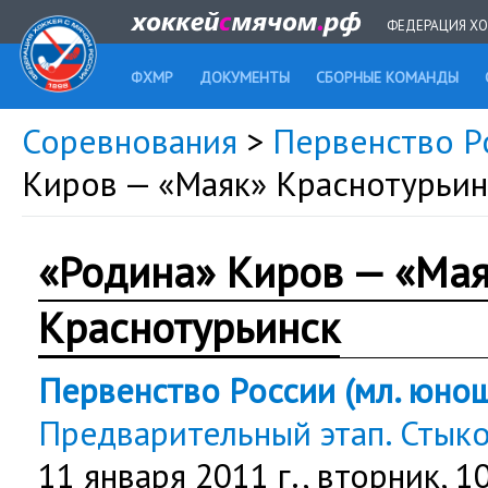
ФЕДЕРАЦИЯ ХО
ФХМР
ДОКУМЕНТЫ
СБОРНЫЕ КОМАНДЫ
Соревнования
>
Первенство Ро
Киров — «Маяк» Краснотурьин
«Родина» Киров — «Ма
Краснотурьинск
Первенство России (мл. юнош
Предварительный этап. Стык
11 января 2011 г.,
вторник
, 1