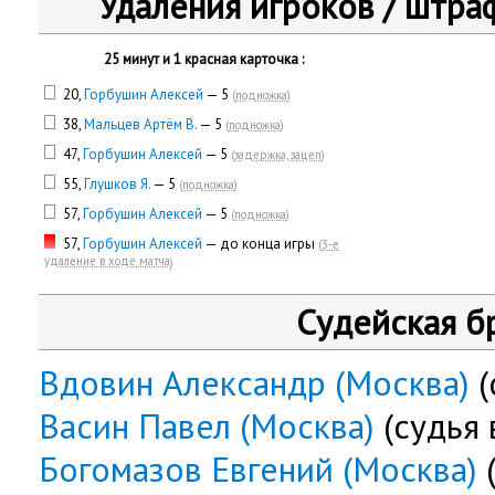
Удаления игроков / штра
25 минут и 1 красная карточка :
20,
Горбушин Алексей
— 5
(
подножка
)
38,
Мальцев Артём В.
— 5
(
подножка
)
47,
Горбушин Алексей
— 5
(
задержка, зацеп
)
55,
Глушков Я.
— 5
(
подножка
)
57,
Горбушин Алексей
— 5
(
подножка
)
57,
Горбушин Алексей
— до конца игры
(
3-е
удаление в ходе матча
)
Судейская б
Вдовин Александр (Москва)
(
Васин Павел (Москва)
(судья 
Богомазов Евгений (Москва)
(