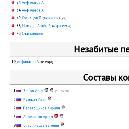
24,
Анфилатов А.
34,
Анфилатов А.
49,
Кузнецов П.
(
Анфилатов А.
,
св.
)
56,
Мальцев Артём В.
(
Анфилатов А.
)
70,
Счастливцев
Незабитые п
19,
Анфилатов А.
(вратарь)
Составы к
0
1
Зонов Илья
(с 1 по 70)
0
5
Кузякин Иван
0
7
Перевощиков Кирилл
0
8
Анфилатов Артем
0
9
Счастливцев Евгений