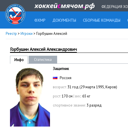
ФЕДЕРАЦИЯ ХО
ФХМР
ДОКУМЕНТЫ
СБОРНЫЕ КОМАНДЫ
Реестр
>
Игроки
> Горбушин Алексей
Горбушин Алексей Александрович
Статистика
Инфо
Защитник
Россия
возраст:
31 год (29 марта 1995, Киров)
рост:
170 см
|
вес:
65 кг
спортивное звание:
3 разряд