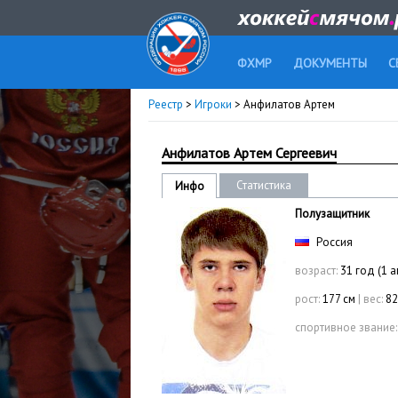
ФХМР
ДОКУМЕНТЫ
С
Реестр
>
Игроки
> Анфилатов Артем
Анфилатов Артем Сергеевич
Статистика
Инфо
Полузащитник
Россия
возраст:
31 год (1 а
рост:
177 см
|
вес:
82
спортивное звание: