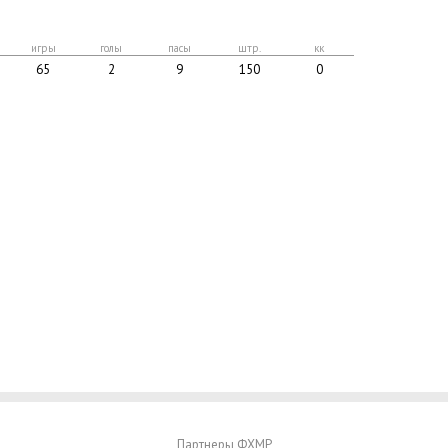
игры
голы
пасы
штр.
кк
65
2
9
150
0
Партнеры ФХМР