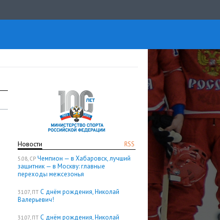
Новости
RSS
Чемпион — в Хабаровск, лучший
5.08, СР
защитник — в Москву: главные
переходы межсезонья
С днём рождения, Николай
31.07, ПТ
Валерьевич!
С днём рождения, Николай
31.07, ПТ