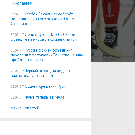
Николаевич!
«Кубок Сахалина» соберёт
31.07, ПТ
ветеранов русского хоккея в Южно-
Сахалинске
День Дружбы: Как СССР помог
30.07, ЧТ
объединить мировой хоккей с мячом
Русский хоккей объединит
30.07, ЧТ
поколения: фестиваль «Единство нации»
пройдёт в Иркутске
Первый выход на лёд: что
29.07, СР
важно знать родителям
С Днём Крещения Руси!
28.07, ВТ
ФХМР теперь и в MAX!
28.07, ВТ
Архив новостей