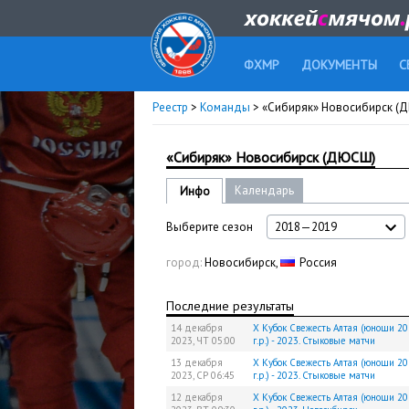
ФХМР
ДОКУМЕНТЫ
С
Реестр
>
Команды
> «Сибиряк» Новосибирск (
«Сибиряк» Новосибирск (ДЮСШ)
Календарь
Инфо
Выберите сезон
2018—2019
город:
Новосибирск,
Россия
Последние результаты
14 декабря
X Кубок Свежесть Алтая (юноши 2
2023,
ЧТ
05:00
г.р.) - 2023. Стыковые матчи
13 декабря
X Кубок Свежесть Алтая (юноши 2
2023,
СР
06:45
г.р.) - 2023. Стыковые матчи
12 декабря
X Кубок Свежесть Алтая (юноши 2