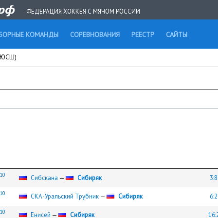
ФЕДЕРАЦИЯ ХОККЕЯ С МЯЧОМ РОССИИ
БОРНЫЕ КОМАНДЫ
СОРЕВНОВАНИЯ
РЕЕСТР
САЙТЫ
ДЮСШ)
010
Сибскана
—
Сибиряк
3:8
010
СКА-Уральский Трубник
—
Сибиряк
6:2
010
Енисей
—
Сибиряк
16: