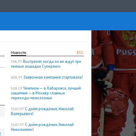
Новости
RSS
Выстрелят, когда их не ждут: три
7.08, ПТ
темные лошадки Суперлиги
Заявочная кампания стартовала!
6.08, ЧТ
Чемпион — в Хабаровск, лучший
5.08, СР
защитник — в Москву: главные
переходы межсезонья
С днём рождения, Николай
31.07, ПТ
Валерьевич!
С днём рождения, Николай
31.07, ПТ
Николаевич!
2