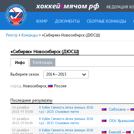
ФЕДЕРАЦИЯ ХО
ФХМР
ДОКУМЕНТЫ
СБОРНЫЕ КОМАНДЫ
Реестр
>
Команды
> «Сибиряк» Новосибирск (ДЮСШ)
«Сибиряк» Новосибирск (ДЮСШ)
Календарь
Инфо
Выберите сезон
2014—2015
город:
Новосибирск,
Россия
Последние результаты
14 декабря
X Кубок Свежесть Алтая (юноши 2010
Сибскана
—
2023,
ЧТ
05:00
г.р.) - 2023. Стыковые матчи
13 декабря
X Кубок Свежесть Алтая (юноши 2010
СКА-Уральски
2023,
СР
06:45
г.р.) - 2023. Стыковые матчи
12 декабря
X Кубок Свежесть Алтая (юноши 2010
Енисей
—