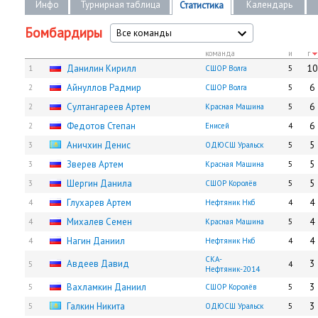
Инфо
Турнирная таблица
Календарь
Статистика
Бомбардиры
Все команды
команда
и
г
Данилин Кирилл
10
1
СШОР Волга
5
Айнуллов Радмир
6
2
СШОР Волга
5
Султангареев Артем
6
2
Красная Машина
5
Федотов Степан
6
2
Енисей
4
Аничхин Денис
5
3
ОДЮСШ Уральск
5
Зверев Артем
5
3
Красная Машина
5
Шергин Данила
5
3
СШОР Королёв
5
Глухарев Артем
4
4
Нефтяник Нкб
4
Михалев Семен
4
4
Красная Машина
5
Нагин Даниил
4
4
Нефтяник Нкб
4
СКА-
Авдеев Давид
3
5
4
Нефтяник-2014
Вахламкин Даниил
3
5
СШОР Королёв
5
Галкин Никита
3
5
ОДЮСШ Уральск
5