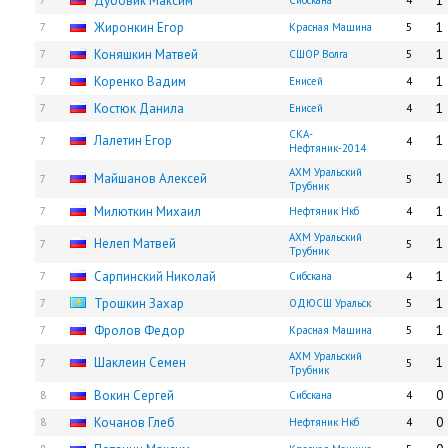
Дубовик Максим
1
7
Сибскана
4
Жиронкин Егор
1
7
Красная Машина
5
Коняшкин Матвей
1
7
СШОР Волга
5
Коренко Вадим
1
7
Енисей
4
Костюк Данила
1
7
Енисей
4
СКА-
Лалетин Егор
1
7
4
Нефтяник-2014
АХМ Уральский
Майшанов Алексей
1
7
5
Трубник
Милюткин Михаил
1
7
Нефтяник Нкб
4
АХМ Уральский
Нелеп Матвей
1
7
5
Трубник
Сарпинский Николай
1
7
Сибскана
4
Трошкин Захар
1
7
ОДЮСШ Уральск
5
Фролов Федор
1
7
Красная Машина
5
АХМ Уральский
Шаклеин Семен
1
7
5
Трубник
Вокин Сергей
0
8
Сибскана
4
Кочанов Глеб
0
8
Нефтяник Нкб
4