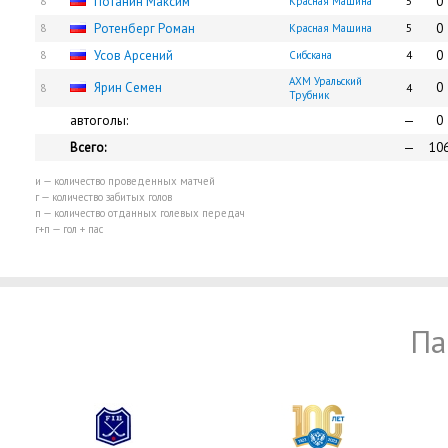
Потанин Максим
0
8
Красная Машина
5
Ротенберг Роман
0
8
Красная Машина
5
Усов Арсений
0
8
Сибскана
4
АХМ Уральский
Ярин Семен
0
8
4
Трубник
автоголы:
—
0
Всего:
—
10
и — количество проведенных матчей
г — количество забитых голов
п — количество отданных голевых передач
г+п — гол + пас
Па