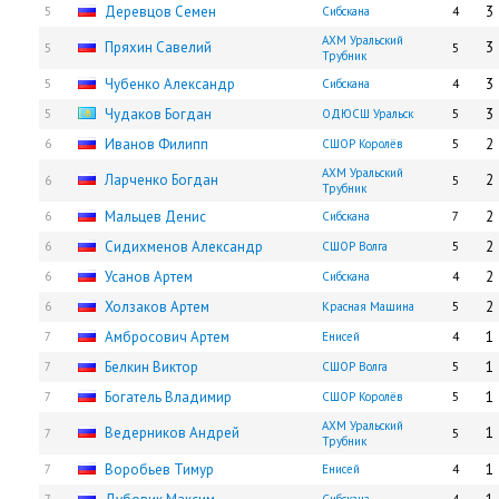
Деревцов Семен
3
5
Сибскана
4
АХМ Уральский
Пряхин Савелий
3
5
5
Трубник
Чубенко Александр
3
5
Сибскана
4
Чудаков Богдан
3
5
ОДЮСШ Уральск
5
Иванов Филипп
2
6
СШОР Королёв
5
АХМ Уральский
Ларченко Богдан
2
6
5
Трубник
Мальцев Денис
2
6
Сибскана
7
Сидихменов Александр
2
6
СШОР Волга
5
Усанов Артем
2
6
Сибскана
4
Холзаков Артем
2
6
Красная Машина
5
Амбросович Артем
1
7
Енисей
4
Белкин Виктор
1
7
СШОР Волга
5
Богатель Владимир
1
7
СШОР Королёв
5
АХМ Уральский
Ведерников Андрей
1
7
5
Трубник
Воробьев Тимур
1
7
Енисей
4