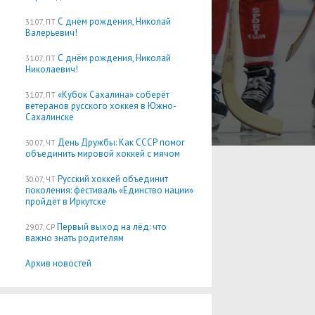
С днём рождения, Николай
31.07, ПТ
Валерьевич!
С днём рождения, Николай
31.07, ПТ
Николаевич!
«Кубок Сахалина» соберёт
31.07, ПТ
ветеранов русского хоккея в Южно-
Сахалинске
День Дружбы: Как СССР помог
30.07, ЧТ
объединить мировой хоккей с мячом
Русский хоккей объединит
30.07, ЧТ
поколения: фестиваль «Единство нации»
пройдёт в Иркутске
Первый выход на лёд: что
29.07, СР
важно знать родителям
Архив новостей