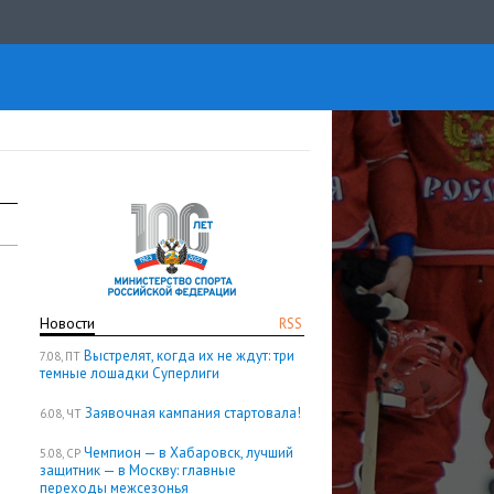
Новости
RSS
Выстрелят, когда их не ждут: три
7.08, ПТ
темные лошадки Суперлиги
Заявочная кампания стартовала!
6.08, ЧТ
Чемпион — в Хабаровск, лучший
5.08, СР
защитник — в Москву: главные
переходы межсезонья