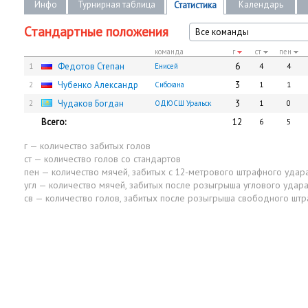
Инфо
Турнирная таблица
Календарь
Статистика
Стандартные положения
Все команды
команда
г
ст
пен
Федотов Степан
6
1
Енисей
4
4
Чубенко Александр
3
2
Сибскана
1
1
Чудаков Богдан
3
2
ОДЮСШ Уральск
1
0
Всего:
12
6
5
г — количество забитых голов
ст — количество голов со стандартов
пен — количество мячей, забитых с 12-метрового штрафного удар
угл — количество мячей, забитых после розыгрыша углового удар
св — количество голов, забитых после розыгрыша свободного шт