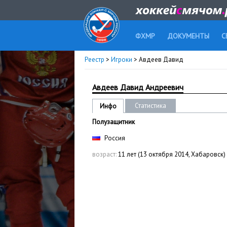
ФХМР
ДОКУМЕНТЫ
С
Реестр
>
Игроки
> Авдеев Давид
Авдеев Давид Андреевич
Статистика
Инфо
Полузащитник
Россия
возраст:
11 лет (13 октября 2014, Хабаровск)