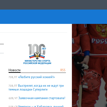
Новости
RSS
«Любите русский хоккей!»
7.08, ПТ
Выстрелят, когда их не ждут: три
7.08, ПТ
темные лошадки Суперлиги
Заявочная кампания стартовала!
6.08, ЧТ
Чемпион — в Хабаровск, лучший
5.08, СР