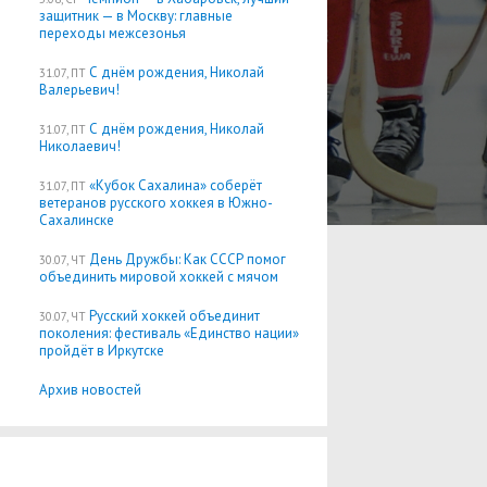
защитник — в Москву: главные
переходы межсезонья
С днём рождения, Николай
31.07, ПТ
Валерьевич!
С днём рождения, Николай
31.07, ПТ
Николаевич!
«Кубок Сахалина» соберёт
31.07, ПТ
ветеранов русского хоккея в Южно-
Сахалинске
День Дружбы: Как СССР помог
30.07, ЧТ
объединить мировой хоккей с мячом
Русский хоккей объединит
30.07, ЧТ
поколения: фестиваль «Единство нации»
пройдёт в Иркутске
Архив новостей