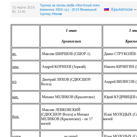
Турнир на призы клуба «Плетёный мяч»
31 марта 2019,
Крылатское
(мальчики 2006 г.р.) - 2019. Финальный
ВС
13:45
турнир, Москва
I
этап
I
эт
Архангельск
Красно
вр.
Максим ШИРШОВ (СШОР-1)
Данил СТРУКОЛЁВ (
защ.
Андрей КОРНЕЕВ (Зоркий)
Никита КИЧИГИН (
Дмитрий ЛЯХОВ (СДЮСШОР-
п/з
Андрей ВИЛИСОВ (
Волга)
нап.
Михаил МЕЛИКОВ (Крылатское)
Юрий КУДРЯВЦЕВ (
Максим ЛЕВКОВСКИЙ
(СДЮСШОР-Волга) и Михаил
Илья МОЛОДЫХ (Сиб
бом.
МЕЛИКОВ (Крылатское) – по 17
мячей
мячей
игрок
не опред.
Илья МОЛОДЫХ (Си