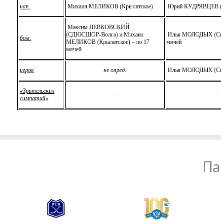
нап.
Михаил МЕЛИКОВ (Крылатское)
Юрий КУДРЯВЦЕВ (
Максим ЛЕВКОВСКИЙ
(СДЮСШОР-Волга) и Михаил
Илья МОЛОДЫХ (Сиб
бом.
МЕЛИКОВ (Крылатское) – по 17
мячей
мячей
игрок
не опред.
Илья МОЛОДЫХ (Си
«Зрительских
-
-
симпатий»
Па