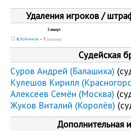
Удаления игроков / штра
5 минут:
6,
Войтенков
— 5
(
подножка
)
Судейская б
Суров Андрей (Балашиха)
(су
Кулешов Кирилл (Красногорс
Алексеев Семён (Москва)
(су
Жуков Виталий (Королёв)
(су
Дополнительная 