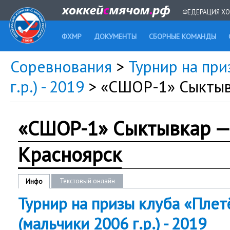
ФЕДЕРАЦИЯ ХО
ФХМР
ДОКУМЕНТЫ
СБОРНЫЕ КОМАНДЫ
Соревнования
>
Турнир на при
г.р.) - 2019
> «СШОР-1» Сыктыв
«СШОР-1» Сыктывкар —
Красноярск
Текстовый онлайн
Инфо
Турнир на призы клуба «Плет
(мальчики 2006 г.р.) - 2019