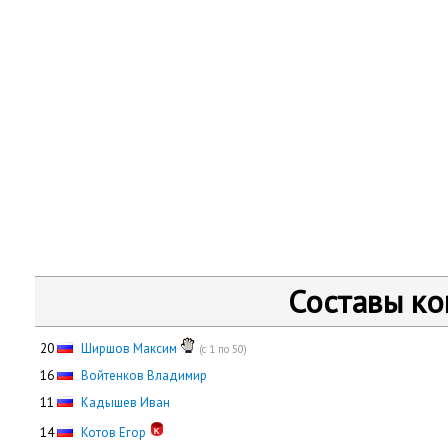
Составы к
20
Ширшов Максим
(с 1 по 50)
16
Войтенков Владимир
11
Кадышев Иван
14
Котов Егор