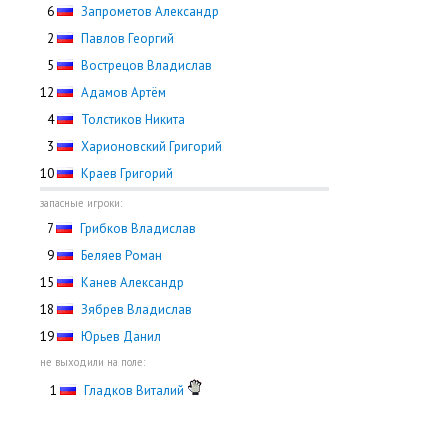
0
6
Запрометов Александр
0
2
Павлов Георгий
0
5
Вострецов Владислав
12
Адамов Артём
0
4
Толстиков Никита
0
3
Харионовский Григорий
10
Краев Григорий
запасные игроки:
0
7
Грибков Владислав
0
9
Беляев Роман
15
Канев Александр
18
Зябрев Владислав
19
Юрьев Данил
не выходили на поле:
0
1
Гладков Виталий