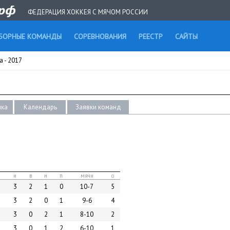
ФЕДЕРАЦИЯ ХОККЕЯ С МЯЧОМ РОССИИ
БОРНЫЕ КОМАНДЫ
СОРЕВНОВАНИЯ
РЕЕСТР
САЙТЫ
 - 2017
ика
Календарь
Заявки команд
и
в
н
п
мячи
о
3
2
1
0
10-7
5
3
2
0
1
9-6
4
3
0
2
1
8-10
2
3
0
1
2
6-10
1