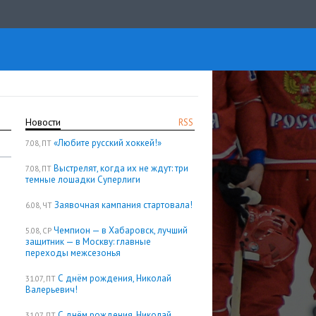
Новости
RSS
«Любите русский хоккей!»
7.08, ПТ
Выстрелят, когда их не ждут: три
7.08, ПТ
темные лошадки Суперлиги
Заявочная кампания стартовала!
6.08, ЧТ
Чемпион — в Хабаровск, лучший
5.08, СР
защитник — в Москву: главные
переходы межсезонья
С днём рождения, Николай
31.07, ПТ
Валерьевич!
С днём рождения, Николай
31.07, ПТ