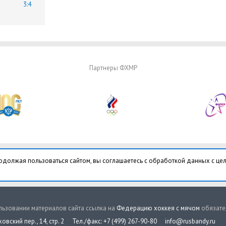
3:4
Партнеры ФХМР
одолжая пользоваться сайтом, вы соглашаетесь с обработкой данных с це
ьзовании материалов сайта ссылка на
Федерацию хоккея с мячом
обязате
овский пер., 14, стр. 2
Тел./факс: +7 (499) 267-90-80
info@rusbandy.ru