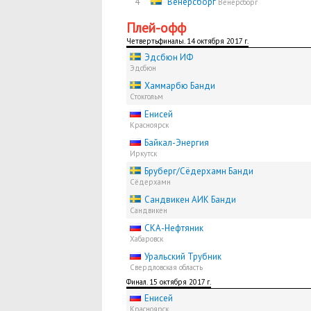
4
Вёнерсборг
Венерсборг
Плей-офф
Четвертьфиналы. 14 октября 2017 г.
Эдсбюн ИФ
Эдсбюн
Хаммарбю Банди
Стокгольм
Енисей
Красноярск
Байкал-Энергия
Иркутск
Бруберг/Сёдерхамн Банди
Сёдерхамн
Сандвикен АИК Банди
Сандвикен
СКА-Нефтяник
Хабаровск
Уральский Трубник
Свердловская область
Финал. 15 октября 2017 г.
Енисей
Красноярск