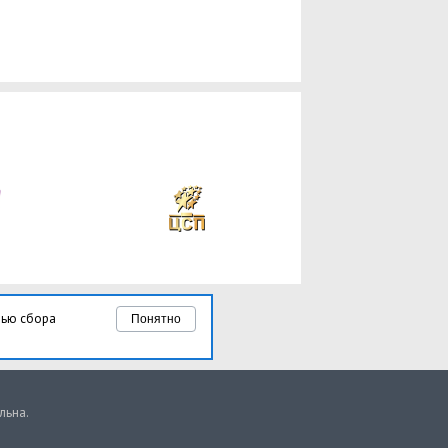
лью сбора
Понятно
льна.