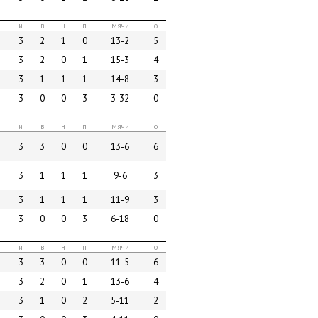
и
в
н
п
мячи
о
3
2
1
0
13-2
5
3
2
0
1
15-3
4
3
1
1
1
14-8
3
3
0
0
3
3-32
0
и
в
н
п
мячи
о
3
3
0
0
13-6
6
3
1
1
1
9-6
3
3
1
1
1
11-9
3
3
0
0
3
6-18
0
и
в
н
п
мячи
о
3
3
0
0
11-5
6
3
2
0
1
13-6
4
3
1
0
2
5-11
2