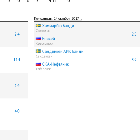
3
0
0
3
4-11
0
Полуфиналы. 14 октября 2017 г.
Хаммарбю Банди
Стокгольм
2:4
2:5
Енисей
Красноярск
Сандвикен АИК Банди
Сандвикен
11:1
3:2
СКА-Нефтяник
Хабаровск
3:4
4:0