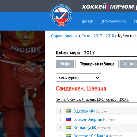
ФХМР
ДОКУМЕНТЫ
С
Соревнования
>
Сезон 2017—2018
> Кубок мира
Кубок мира - 2017
Инфо
Статист
Турнирная таблица
Весь турнир
Сандвикен, Швеция
Группа A. Круговой турнир, 12−14 октября 2017 г.
1
Эдсбюн ИФ
Эдсбюн
2
Байкал-Энергия
Иркутск
3
Ветланда БК
Ветланда
4
Вестерос СК Банди
Вестерос