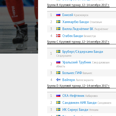
Группа B. Круговой турнир, 12−14 октября 2017 г.
1
Енисей
Красноярск
2
Хаммарбю Банди
Стокгольм
3
Вилла Лидчёпинг БК
Лидчёпинг
4
Стабек Банди
Беккестуа
Группа C. Круговой турнир, 12−14 октября 2017 г.
Бруберг/Сёдерхамн Банди
1
Сёдерхамн
Уральский Трубник
Свердловская
2
область
3
Больнес ГИФ
Больнес
4
Вейтеря
Лаппеэнранта
Группа D. Круговой турнир, 12−14 октября 2017 г.
1
СКА-Нефтяник
Хабаровск
2
Сандвикен АИК Банди
Сандвикен
3
ИК Сириус Банди
Уппсала