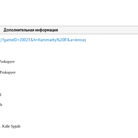
Дополнительная информация
live2/?gameID=20023&h=Hammarby%20IF&a=Jenisej
 Prokopyev
 Prokopyev
g
th
4. Kalle Spjuth