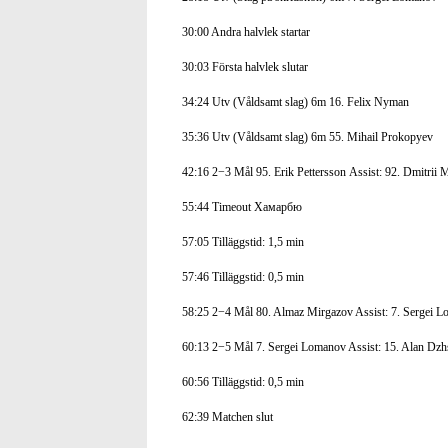
30:00
Andra halvlek startar
30:03
Första halvlek slutar
34:24
Utv (Våldsamt slag) 6m 16. Felix Nyman
35:36
Utv (Våldsamt slag) 6m 55. Mihail Prokopyev
42:16
2−3
Mål
95. Erik Pettersson
Assist: 92. Dmitrii
55:44
Timeout
Хамарбю
57:05
Tilläggstid: 1,5 min
57:46
Tilläggstid: 0,5 min
58:25
2−4
Mål
80. Almaz Mirgazov Assist: 7. Sergei 
60:13
2−5
Mål
7. Sergei Lomanov
Assist: 15. Alan Dz
60:56
Tilläggstid: 0,5 min
62:39
Matchen slut