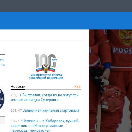
ати
атча
Новости
RSS
Выстрелят, когда их не ждут: три
7.08, ПТ
темные лошадки Суперлиги
Заявочная кампания стартовала!
6.08, ЧТ
Чемпион — в Хабаровск, лучший
5.08, СР
защитник — в Москву: главные
переходы межсезонья