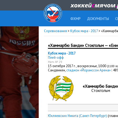
ФХМР
ДОКУМЕНТЫ
С
Соревнования
>
Кубок мира - 2017
> «Хаммарбю
«Хаммарбю Банди» Стокгольм — «Ени
Кубок мира - 2017
Плей-офф
Матч № 29
15 октября 2017 г.,
воскресенье
, 10:00
(11:00 п
Сандвикен,
стадион «Йоранссон Арена»
|
489
«Хаммарбю Банди
Стокгольм
Юкляевских Никита (Санкт-Петербург)
(главн