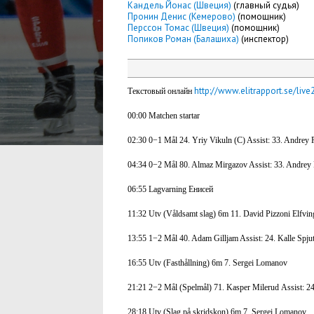
Кандель Йонас (Швеция)
(главный судья)
Пронин Денис (Кемерово)
(помощник)
Перссон Томас (Швеция)
(помощник)
Попиков Роман (Балашиха)
(инспектор)
http://www.elitrapport.se/
Текстовый онлайн
00:00
Matchen startar
02:30
0−1
Mål
24. Yriy Vikuln (C)
Assist: 33. Andrey
04:34
0−2
Mål
80. Almaz Mirgazov
Assist: 33. Andrey
06:55
Lagvarning
Енисей
11:32
Utv (Våldsamt slag) 6m 11. David Pizzoni Elfvin
13:55
1−2
Mål
40. Adam Gilljam
Assist: 24. Kalle Spju
16:55
Utv (Fasthållning) 6m
7. Sergei Lomanov
21:21
2−2
Mål (Spelmål)
71. Kasper Milerud
Assist: 2
28:18
Utv (Slag på skridskon) 6m
7.
Sergei Lomanov