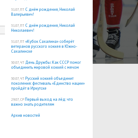
С днём рождения, Николай
31.07, ПТ
Валерьевич!
С днём рождения, Николай
31.07, ПТ
Николаевич!
«Кубок Сахалина» соберёт
31.07, ПТ
ветеранов русского хоккея в Южно-
Сахалинске
День Дружбы: Как СССР помог
30.07, ЧТ
объединить мировой хоккей с мячом
Русский хоккей объединит
30.07, ЧТ
поколения: фестиваль «Единство нации»
пройдёт в Иркутске
Первый выход на лёд: что
29.07, СР
важно знать родителям
Архив новостей