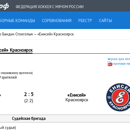
ФЕДЕРАЦИЯ ХОККЕЯ С МЯЧОМ РОССИИ
БОРНЫЕ КОМАНДЫ
СОРЕВНОВАНИЯ
РЕЕСТР
САЙТЫ
 Банди» Стокгольм — «Енисей» Красноярск
сей» Красноярск
версия для печ
протокол м
о московскому времени)
 зрителей
2 : 5
»
«Енисей»
Красноярск
(2:2)
Судейская бригада
ый судья)