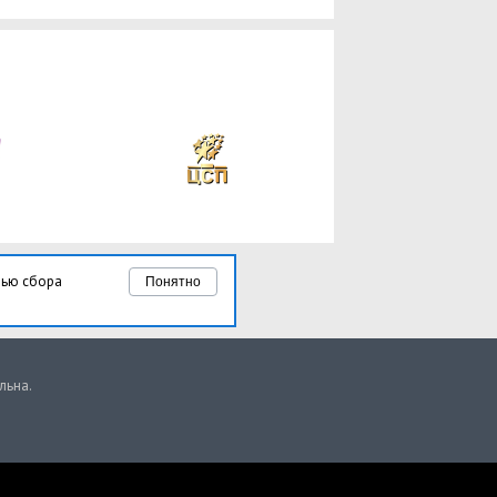
лью сбора
Понятно
льна.