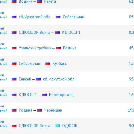
Водник
—
Ракета
6:1
льный
шей
сб. Иркутской обл.
—
Сибсельмаш
0:3
льный
шей
СДЮCШОР-Волга
—
КДЮСШ-1
8:0
льный
шей
Уральский трубник
—
Родина
4:3
льный
шей
Сибсельмаш
—
Кузбасс
1:2
льный
шей
Енисей
—
сб. Иркутской обл.
5:3
льный
шей
КДЮСШ-1
—
Нижегородец
1:5
льный
шей
Родина
—
Черемшан
19:
льный
шей
СДЮCШОР-Волга
—
ОДЮСШ
9:0
льный