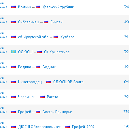
шей
Водник
—
Уральский трубник
3:4
льный
шей
Сибсельмаш
—
Енисей
4:0
льный
шей
сб. Иркутской обл.
—
Кузбасс
2:1
льный
шей
ОДЮСШ
—
СК Крылатское
3:2
льный
шей
Родина
—
Водник
4:2
льный
шей
Нижегородец
—
СДЮCШОР-Волга
0:4
льный
шей
Черемшан
—
Ракета
2:2
льный
шей
Ерофей
—
Восток Приморье
23:
льный
шей
ДЮСШ Облспорткомитет
—
Ерофей-2002
1:3
льный