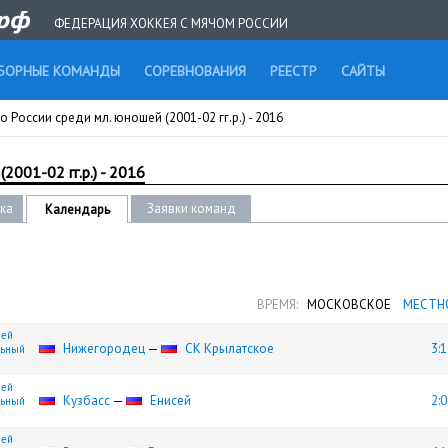
ФЕДЕРАЦИЯ ХОККЕЯ С МЯЧОМ РОССИИ
БОРНЫЕ КОМАНДЫ
СОРЕВНОВАНИЯ
РЕЕСТР
САЙТЫ
 России среди мл. юношей (2001-02 гг.р.) - 2016
2001-02 гг.р.) - 2016
ика
Заявки команд
Календарь
ВРЕМЯ:
МОСКОВСКОЕ
МЕСТН
шей
Нижегородец
—
СК Крылатское
3:1
льный
шей
Кузбасс
—
Енисей
2:0
льный
шей