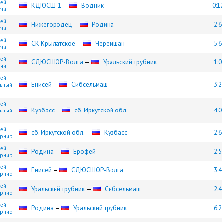
шей
КДЮСШ-1
—
Водник
0:1
тчи
шей
Нижегородец
—
Родина
2:6
тчи
шей
СК Крылатское
—
Черемшан
5:6
тчи
шей
СДЮCШОР-Волга
—
Уральский трубник
1:0
тчи
шей
Енисей
—
Сибсельмаш
3:2
льный
шей
Кузбасс
—
сб. Иркутской обл.
4:0
льный
шей
сб. Иркутской обл.
—
Кузбасс
2:6
турнир
шей
Родина
—
Ерофей
2:5
турнир
шей
Енисей
—
СДЮCШОР-Волга
3:4
турнир
шей
Уральский трубник
—
Сибсельмаш
2:4
турнир
шей
Родина
—
Уральский трубник
6:2
турнир