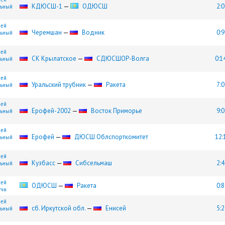
КДЮСШ-1
—
ОДЮСШ
2:0
льный
шей
Черемшан
—
Водник
0:9
льный
шей
СК Крылатское
—
СДЮCШОР-Волга
0:1
льный
шей
Уральский трубник
—
Ракета
7:0
льный
шей
Ерофей-2002
—
Восток Приморье
9:0
льный
шей
Ерофей
—
ДЮСШ Облспорткомитет
12:
льный
шей
Кузбасс
—
Сибсельмаш
2:4
льный
шей
ОДЮСШ
—
Ракета
0:8
тчи
шей
сб. Иркутской обл.
—
Енисей
5:2
льный