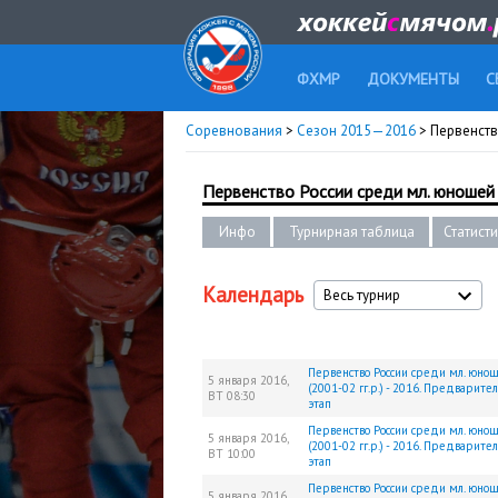
ФХМР
ДОКУМЕНТЫ
С
Соревнования
>
Сезон 2015—2016
> Первенство
Первенство России среди мл. юношей (
Инфо
Турнирная таблица
Статист
Календарь
Весь турнир
Первенство России среди мл. юно
5 января 2016,
(2001-02 гг.р.) - 2016. Предварите
ВТ
08:30
этап
Первенство России среди мл. юно
5 января 2016,
(2001-02 гг.р.) - 2016. Предварите
ВТ
10:00
этап
Первенство России среди мл. юно
5 января 2016,