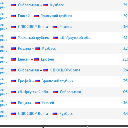
шей
Сибсельмаш
—
Кузбасс
2:1
турнир
шей
Енисей
—
Уральский трубник
2:2
турнир
шей
СДЮCШОР-Волга
—
Родина
3:4
турнир
шей
Уральский трубник
—
сб. Иркутской обл.
4:1
турнир
шей
Родина
—
Кузбасс
3:2
турнир
шей
Енисей
—
Ерофей
2:1
турнир
шей
Сибсельмаш
—
СДЮCШОР-Волга
3:4
турнир
шей
Ерофей
—
Уральский трубник
3:3
турнир
шей
сб. Иркутской обл.
—
Сибсельмаш
0:8
турнир
шей
Родина
—
Енисей
3:3
турнир
шей
СДЮCШОР-Волга
—
Кузбасс
4:4
турнир