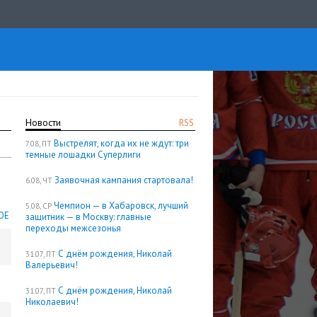
Новости
RSS
Выстрелят, когда их не ждут: три
7.08, ПТ
темные лошадки Суперлиги
Заявочная кампания стартовала!
6.08, ЧТ
Чемпион — в Хабаровск, лучший
5.08, СР
ОЕ
защитник — в Москву: главные
переходы межсезонья
С днём рождения, Николай
31.07, ПТ
Валерьевич!
С днём рождения, Николай
31.07, ПТ
Николаевич!