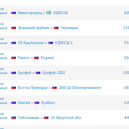
шей
Нижегородец
—
ОДЮСШ
6:0
льный
шей
Уральский трубник
—
Черемшан
13:
льный
шей
СК Крылатское
—
КДЮСШ-1
3:5
льный
шей
Ракета
—
Родина
0:6
льный
шей
Ерофей
—
Ерофей-2002
10:
льный
шей
Восток Приморье
—
ДЮСШ Облспорткомитет
0:8
льный
шей
Енисей
—
Кузбасс
1:0
льный
шей
Сибсельмаш
—
сб. Иркутской обл.
4:4
льный
шей