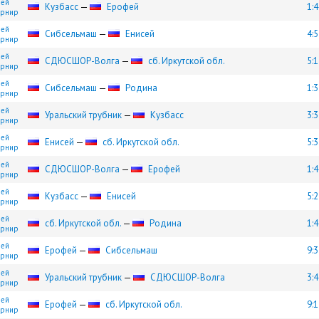
шей
Кузбасс
—
Ерофей
1:4
турнир
шей
Сибсельмаш
—
Енисей
4:5
турнир
шей
СДЮCШОР-Волга
—
сб. Иркутской обл.
5:1
турнир
шей
Сибсельмаш
—
Родина
1:3
турнир
шей
Уральский трубник
—
Кузбасс
3:3
турнир
шей
Енисей
—
сб. Иркутской обл.
5:3
турнир
шей
СДЮCШОР-Волга
—
Ерофей
1:4
турнир
шей
Кузбасс
—
Енисей
5:2
турнир
шей
сб. Иркутской обл.
—
Родина
1:4
турнир
шей
Ерофей
—
Сибсельмаш
9:3
турнир
шей
Уральский трубник
—
СДЮCШОР-Волга
3:4
турнир
шей
Ерофей
—
сб. Иркутской обл.
9:1
турнир