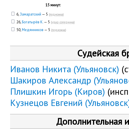
15 минут:
6,
Замаратский
— 5
(
подножка
)
26,
Богатырёв К.
— 5
(
удар соперника
)
50,
Медянников
— 5
(
подножка
)
Судейская б
Иванов Никита (Ульяновск)
(с
Шакиров Александр (Ульянов
Плишкин Игорь (Киров)
(инсп
Кузнецов Евгений (Ульяновск
Дополнительная 