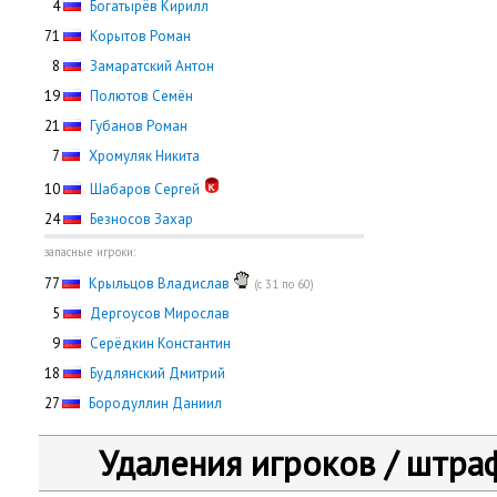
0
4
Богатырёв Кирилл
71
Корытов Роман
0
8
Замаратский Антон
19
Полютов Семён
21
Губанов Роман
0
7
Хромуляк Никита
10
Шабаров Сергей
24
Безносов Захар
запасные игроки:
77
Крыльцов Владислав
(с 31 по 60)
0
5
Дергоусов Мирослав
0
9
Серёдкин Константин
18
Будлянский Дмитрий
27
Бородуллин Даниил
Удаления игроков / штра