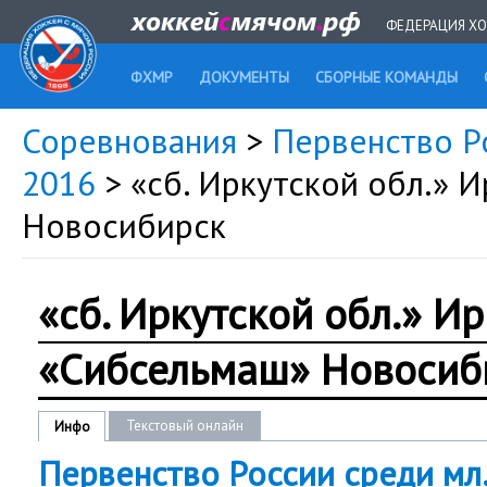
ФЕДЕРАЦИЯ ХО
ФХМР
ДОКУМЕНТЫ
СБОРНЫЕ КОМАНДЫ
Соревнования
>
Первенство Ро
2016
> «сб. Иркутской обл.» 
Новосибирск
«сб. Иркутской обл.» И
«Сибсельмаш» Новосиб
Текстовый онлайн
Инфо
Первенство России среди мл