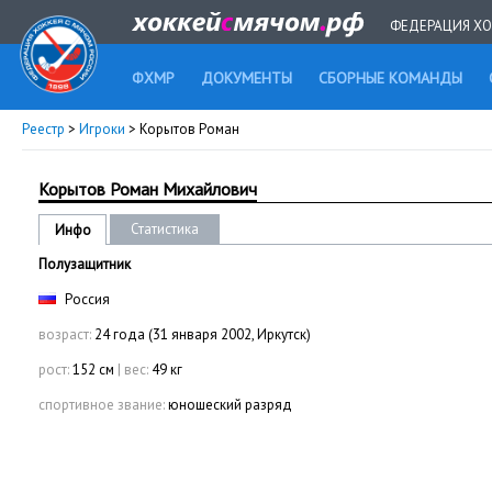
ФЕДЕРАЦИЯ ХО
ФХМР
ДОКУМЕНТЫ
СБОРНЫЕ КОМАНДЫ
Реестр
>
Игроки
> Корытов Роман
Корытов Роман Михайлович
Статистика
Инфо
Полузащитник
Россия
возраст:
24 года (31 января 2002, Иркутск)
рост:
152 см
|
вес:
49 кг
спортивное звание:
юношеский разряд