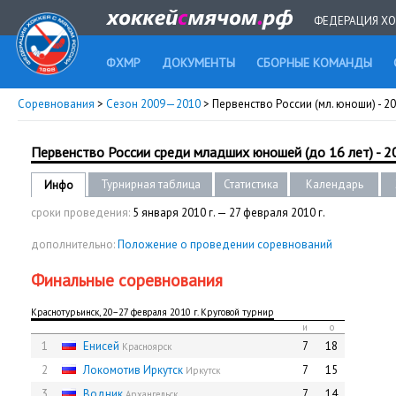
ФЕДЕРАЦИЯ ХО
ФХМР
ДОКУМЕНТЫ
СБОРНЫЕ КОМАНДЫ
Соревнования
>
Сезон 2009—2010
> Первенство России (мл. юноши) - 2
Первенство России среди младших юношей (до 16 лет) - 2
Турнирная таблица
Статистика
Календарь
Инфо
сроки проведения:
5 января 2010 г. — 27 февраля 2010 г.
дополнительно:
Положение о проведении соревнований
Финальные соревнования
Краснотурьинск, 20−27 февраля 2010 г. Круговой турнир
и
о
1
Енисей
7
18
Красноярск
2
Локомотив Иркутск
7
15
Иркутск
3
Водник
7
14
Архангельск