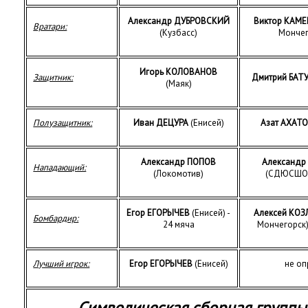
Александр ДУБРОВСКИЙ
Виктор КАМЕ
Вратари:
(Кузбасс)
Мончег
Игорь КОЛОВАНОВ
Защитник:
Дмитрий БАТ
(Маяк)
Полузащитник:
Иван ДЕЦУРА
(Енисей)
Азат АХАТ
Александр ПОПОВ
Александр
Нападающий:
(Локомотив)
(СДЮСШОР
Егор ЕГОРЫЧЕВ
(Енисей) -
Алексей КОЗ
Бомбардир:
24 мяча
Мончегорск)
Лучший игрок:
Егор ЕГОРЫЧЕВ
(Енисей)
не оп
Символическая сборная группы