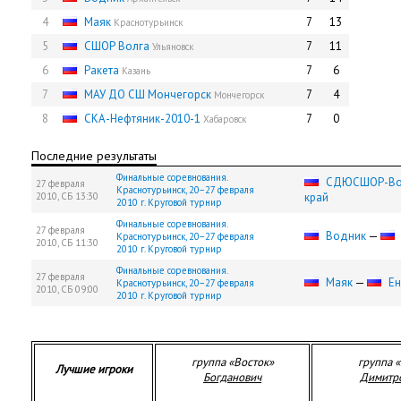
4
Маяк
7
13
Краснотурьинск
5
СШОР Волга
7
11
Ульяновск
6
Ракета
7
6
Казань
7
МАУ ДО СШ Мончегорск
7
4
Мончегорск
8
СКА-Нефтяник-2010-1
7
0
Хабаровск
Последние результаты
Финальные соревнования.
СДЮCШОР-Во
27 февраля
Краснотурьинск, 20−27 февраля
2010,
СБ
13:30
край
2010 г. Круговой турнир
Финальные соревнования.
27 февраля
Водник
—
Краснотурьинск, 20−27 февраля
2010,
СБ
11:30
2010 г. Круговой турнир
Финальные соревнования.
27 февраля
Маяк
—
Ен
Краснотурьинск, 20−27 февраля
2010,
СБ
09:00
2010 г. Круговой турнир
группа «Восток»
группа 
Лучшие игроки
Богданович
Димитр