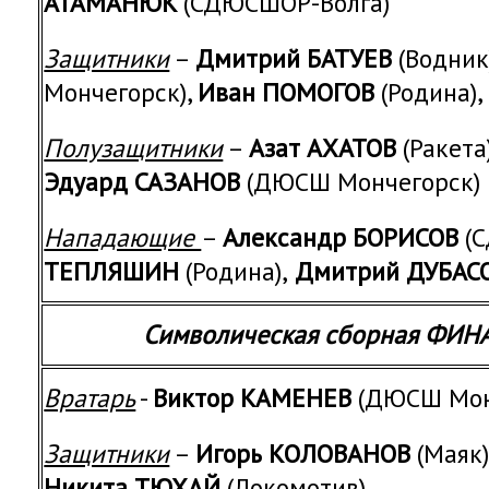
АТАМАНЮК
(СДЮСШОР-Волга)
Защитники
–
Дмитрий БАТУЕВ
(Водник
Мончегорск),
Иван ПОМОГОВ
(Родина),
Полузащитники
–
Азат АХАТОВ
(Ракета)
Эдуард САЗАНОВ
(ДЮСШ Мончегорск)
Нападающие
–
Александр БОРИСОВ
(С
ТЕПЛЯШИН
(Родина),
Дмитрий ДУБАС
Символическая сборная ФИ
Вратарь
-
Виктор КАМЕНЕВ
(ДЮСШ Мон
Защитники
–
Игорь КОЛОВАНОВ
(Маяк)
Никита ТЮХАЙ
(Локомотив)