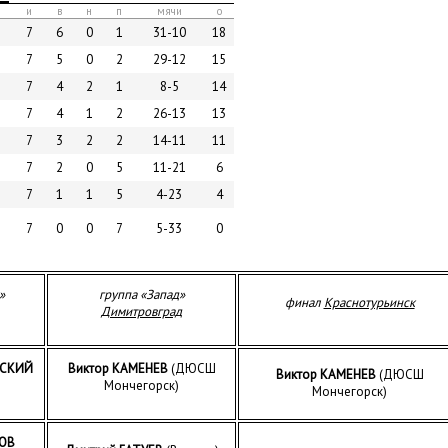
и
в
н
п
мячи
о
7
6
0
1
31-10
18
7
5
0
2
29-12
15
7
4
2
1
8-5
14
7
4
1
2
26-13
13
7
3
2
2
14-11
11
7
2
0
5
11-21
6
7
1
1
5
4-23
4
7
0
0
7
5-33
0
»
группа «Запад»
финал
Краснотурьинск
Димитровград
ВСКИЙ
Виктор КАМЕНЕВ
(ДЮСШ
Виктор КАМЕНЕВ
(ДЮСШ
Мончегорск)
Мончегорск)
ОВ