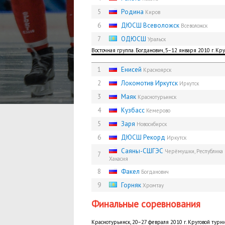
5
Родина
Киров
6
ДЮСШ Всеволожск
Всеволожск
7
ОДЮСШ
Уральск
Восточная группа. Богданович, 5−12 января 2010 г. Кр
1
Енисей
Красноярск
2
Локомотив Иркутск
Иркутск
3
Маяк
Краснотурьинск
4
Кузбасс
Кемерово
5
Заря
Новосибирск
6
ДЮСШ Рекорд
Иркутск
Саяны-СШГЭС
Черёмушки, Республика
7
Хакасия
8
Факел
Богданович
9
Горняк
Хромтау
Финальные соревнования
Краснотурьинск, 20−27 февраля 2010 г. Круговой турн