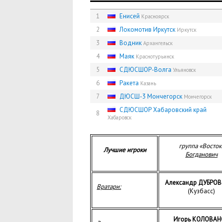
1
Енисей
Красноярск
2
Локомотив Иркутск
Иркутск
3
Водник
Архангельск
4
Маяк
Краснотурьинск
5
СДЮCШОР-Волга
Ульяновск
6
Ракета
Казань
7
ДЮСШ-3 Мончегорск
Мончегорск
СДЮСШОР Хабаровский край
8
Хабаровск
группа «Восток
Лучшие игроки
Богданович
Александр ДУБРО
Вратари:
(Кузбасс)
Игорь КОЛОВАН