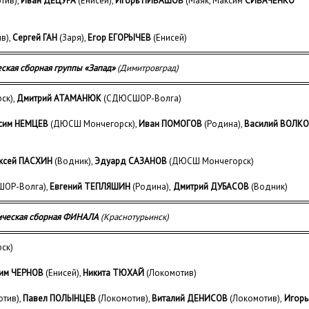
тив),
Иван ДЕЦУРА
(Енисей),
Игорь ПИВАШОВ
(Маяк, Максим
СИВАЧЕНКО
в),
Сергей ГАН
(Заря),
Егор ЕГОРЫЧЕВ
(Енисей)
ская сборная группы «Запад»
(Димитровград)
ск),
Дмитрий АТАМАНЮК
(СДЮСШОР-Волга)
сим НЕМЦЕВ
(ДЮСШ Мончегорск),
Иван ПОМОГОВ
(Родина),
Василий ВОЛК
ксей ПАСХИН
(Водник),
Эдуард САЗАНОВ
(ДЮСШ Мончегорск)
ОР-Волга),
Евгений ТЕПЛЯШИН
(Родина),
Дмитрий ДУБАСОВ
(Водник)
ическая сборная ФИНАЛА
(Краснотурьинск)
ск)
им ЧЕРНОВ
(Енисей),
Никита ТЮХАЙ
(Локомотив)
тив),
Павел ПОЛЫНЦЕВ
(Локомотив),
Виталий ДЕНИСОВ
(Локомотив),
Игорь