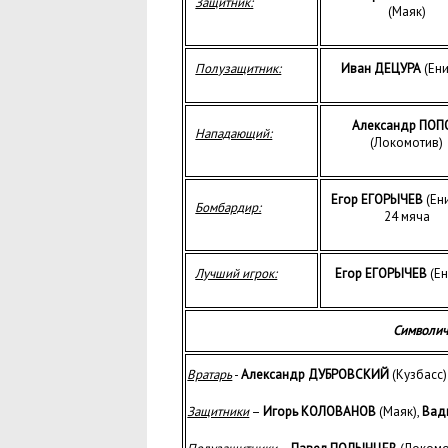
Защитник:
(Маяк)
Полузащитник:
Иван ДЕЦУРА
(Ени
Александр ПОП
Нападающий:
(Локомотив)
Егор ЕГОРЫЧЕВ
(Ен
Бомбардир:
24 мяча
Лучший игрок:
Егор ЕГОРЫЧЕВ
(Ен
Символич
Вратарь
-
Александр ДУБРОВСКИЙ
(Кузбасс)
Защитники
–
Игорь КОЛОВАНОВ
(Маяк),
Вад