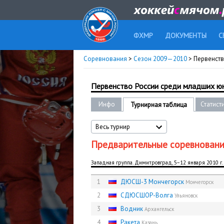
ФХМР
ДОКУМЕНТЫ
С
Соревнования
>
Сезон 2009—2010
> Первенств
Первенство России среди младших юн
Инфо
Статист
Турнирная таблица
Весь турнир
Предварительные соревнован
Западная группа. Димитровград, 5−12 января 2010 г.
1
ДЮСШ-3 Мончегорск
Мончегорск
2
СДЮCШОР-Волга
Ульяновск
3
Водник
Архангельск
4
Ракета
Казань