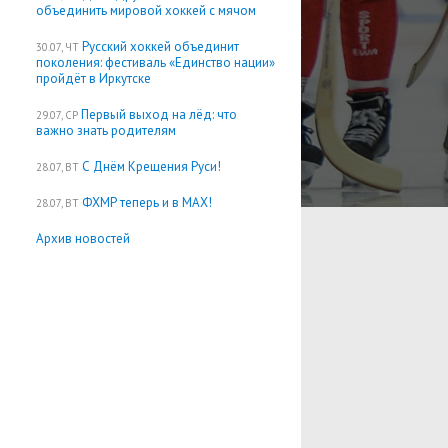
объединить мировой хоккей с мячом
Русский хоккей объединит
30.07, ЧТ
поколения: фестиваль «Единство нации»
пройдёт в Иркутске
Первый выход на лёд: что
29.07, СР
важно знать родителям
С Днём Крещения Руси!
28.07, ВТ
ФХМР теперь и в MAX!
28.07, ВТ
Архив новостей