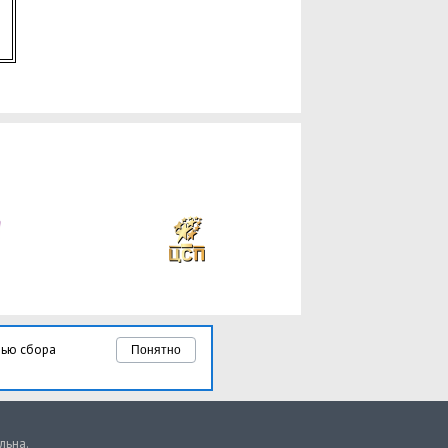
лью сбора
Понятно
льна.