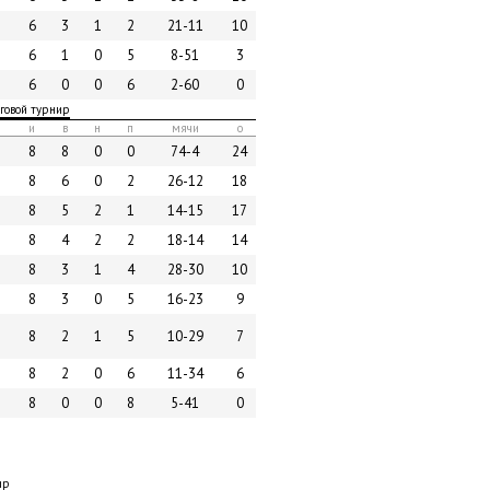
6
3
1
2
21-11
10
6
1
0
5
8-51
3
6
0
0
6
2-60
0
уговой турнир
и
в
н
п
мячи
о
8
8
0
0
74-4
24
8
6
0
2
26-12
18
8
5
2
1
14-15
17
8
4
2
2
18-14
14
8
3
1
4
28-30
10
8
3
0
5
16-23
9
8
2
1
5
10-29
7
8
2
0
6
11-34
6
8
0
0
8
5-41
0
ир