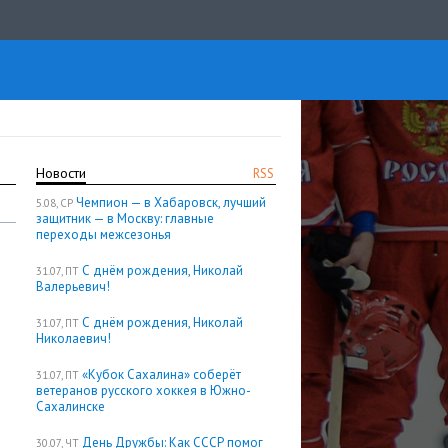
Новости
RSS
Чемпион — в Хабаровск, лучший
5.08, СР
защитник — в Москву: главные
переходы межсезонья
С днём рождения, Николай
31.07, ПТ
Валерьевич!
С днём рождения, Николай
31.07, ПТ
Николаевич!
«Кубок Сахалина» соберёт
31.07, ПТ
ветеранов русского хоккея в Южно-
Сахалинске
День Дружбы: Как СССР помог
30.07, ЧТ