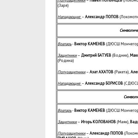
Полузащитники
–
Павел ПОЛЫНЦЕВ
(Локомо
(Заря)
Нападающие
–
Александр ПОПОВ
(Локомоти
Символиче
Вратарь
-
Виктор КАМЕНЕВ
(ДЮСШ Мончегор
Защитники
–
Дмитрий БАТУЕВ
(Водник),
Мак
(Родина)
Полузащитники
–
Азат АХАТОВ
(Ракета),
Але
Нападающие
–
Александр БОРИСОВ
(СДЮСШ
Символ
Вратарь
-
Виктор КАМЕНЕВ
(ДЮСШ Мончегор
Защитники
–
Игорь КОЛОВАНОВ
(Маяк),
Вад
Полузащитники
–
Александр ПОПОВ
(Локомо