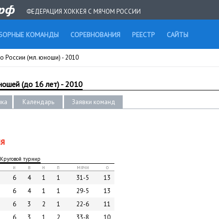
ФЕДЕРАЦИЯ ХОККЕЯ С МЯЧОМ РОССИИ
БОРНЫЕ КОМАНДЫ
СОРЕВНОВАНИЯ
РЕЕСТР
САЙТЫ
о России (мл. юноши) - 2010
ошей (до 16 лет) - 2010
ика
Календарь
Заявки команд
ия
 Круговой турнир
и
в
н
п
мячи
о
6
4
1
1
31-5
13
6
4
1
1
29-5
13
6
3
2
1
22-6
11
6
3
1
2
33-8
10