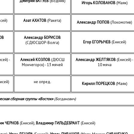
Дмитрий БАТУЕВ
(Водник)
Игорь КОЛОВАНОВ
(Маяк)
сей)
Азат АХАТОВ
(Ракета)
Александр ПОПОВ
(Локомотив)
ОВ
Александр БОРИСОВ
Егор ЕГОРЫЧЕВ
(Енисей)
(СДЮСШОР-Волга)
исей) -
Алексей КОЗЛОВ
(ДЮСШ
Александр ЖЕЛТЯКОВ
(Енисей)
-
Мончегорск) - 13 мячей
10 мяча
исей)
не опред.
Кирилл ПОРЕЦКОВ
(Маяк)
еская сборная группы «Восток»
(Богданович)
им ЧЕРНОВ
(Енисей),
Владимир ГИЛЬДЕБРАНТ
(Енисей)