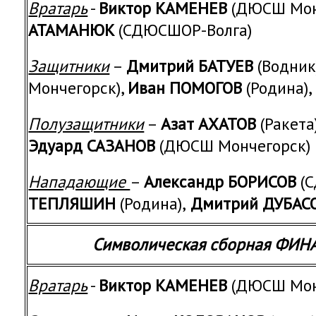
Вратарь
-
Виктор КАМЕНЕВ
(ДЮСШ Мон
АТАМАНЮК
(СДЮСШОР-Волга)
Защитники
–
Дмитрий БАТУЕВ
(Водник
Мончегорск),
Иван ПОМОГОВ
(Родина),
Полузащитники
–
Азат АХАТОВ
(Ракета)
Эдуард САЗАНОВ
(ДЮСШ Мончегорск)
Нападающие
–
Александр БОРИСОВ
(С
ТЕПЛЯШИН
(Родина),
Дмитрий ДУБАС
Символическая сборная ФИ
Вратарь
-
Виктор КАМЕНЕВ
(ДЮСШ Мон