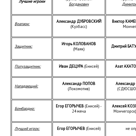
Лучшие игроки
Богданович
Димитр
Александр ДУБРОВСКИЙ
Виктор КАМЕ
Вратари:
(Кузбасс)
Мончег
Игорь КОЛОВАНОВ
Защитник:
Дмитрий БАТ
(Маяк)
Полузащитник:
Иван ДЕЦУРА
(Енисей)
Азат АХАТ
Александр ПОПОВ
Александр
Нападающий:
(Локомотив)
(СДЮСШОР
Егор ЕГОРЫЧЕВ
(Енисей) -
Алексей КОЗ
Бомбардир:
24 мяча
Мончегорск)
Лучший игрок:
Егор ЕГОРЫЧЕВ
(Енисей)
не оп