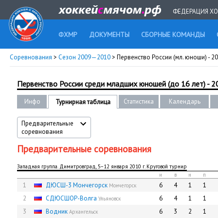
ФЕДЕРАЦИЯ ХО
ФХМР
ДОКУМЕНТЫ
СБОРНЫЕ КОМАНДЫ
Соревнования
>
Сезон 2009—2010
> Первенство России (мл. юноши) - 2
Первенство России среди младших юношей (до 16 лет) - 2
Инфо
Статистика
Календарь
Турнирная таблица
Предварительные
соревнования
Предварительные соревнования
Западная группа. Димитровград, 5−12 января 2010 г. Круговой турнир
и
в
н
п
1
ДЮСШ-3 Мончегорск
6
4
1
1
Мончегорск
2
СДЮCШОР-Волга
6
4
1
1
Ульяновск
3
Водник
6
3
2
1
Архангельск