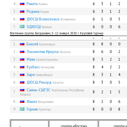
4
Ракета
6
3
1
2
Казань
5
Родина
6
3
1
2
Киров
6
ДЮСШ Всеволожск
6
1
0
5
Всеволожск
7
ОДЮСШ
6
0
0
6
Уральск
Восточная группа. Богданович, 5−12 января 2010 г. Круговой турнир
и
в
н
п
1
Енисей
8
8
0
0
Красноярск
2
Локомотив Иркутск
8
6
0
2
Иркутск
3
Маяк
8
5
2
1
Краснотурьинск
4
Кузбасс
8
4
2
2
Кемерово
5
Заря
8
3
1
4
Новосибирск
6
ДЮСШ Рекорд
8
3
0
5
Иркутск
Саяны-СШГЭС
Черёмушки, Республика
7
8
2
1
5
Хакасия
8
Факел
8
2
0
6
Богданович
9
Горняк
8
0
0
8
Хромтау
группа «Восток»
группа 