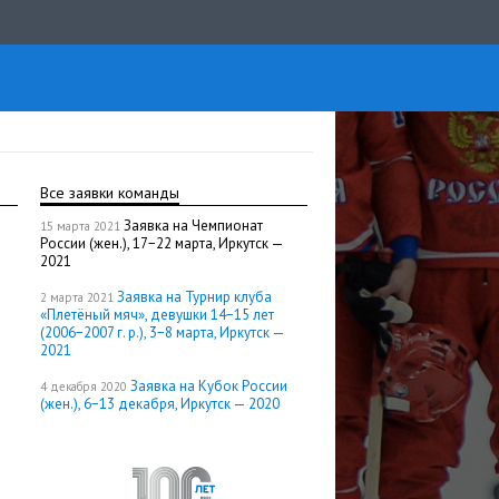
Все заявки команды
Заявка на Чемпионат
15 марта 2021
России (жен.), 17−22 марта, Иркутск —
2021
Заявка на Турнир клуба
2 марта 2021
«Плетёный мяч», девушки 14−15 лет
(2006−2007 г. р.), 3−8 марта, Иркутск —
2021
Заявка на Кубок России
4 декабря 2020
(жен.), 6−13 декабря, Иркутск — 2020