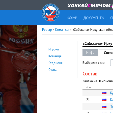
ФХМР
ДОКУМЕНТЫ
С
Реестр
>
Команды
> «Сибскана» Иркутская обла
«Сибскана» Иркут
Игроки
Инфо
Соста
Команды
Выберите сезон
Стадионы
Судьи
Состав
Заявка на Чемпионат
№
1
Б
21
К
Т