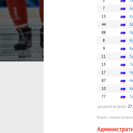
2
С
7
А
15
К
44
Ш
88
П
8
К
9
К
11
Г
13
Т
17
Ч
87
Н
10
К
77
Г
средний возраст:
27 
Возраст игроков приведе
Администрати