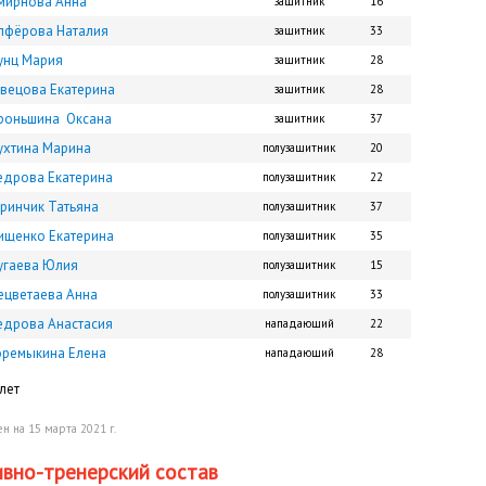
мирнова Анна
защитник
16
лфёрова Наталия
защитник
33
унц Мария
защитник
28
вецова Екатерина
защитник
28
роньшина Оксана
защитник
37
ухтина Марина
полузащитник
20
едрова Екатерина
полузащитник
22
уринчик Татьяна
полузащитник
37
ищенко Екатерина
полузащитник
35
угаева Юлия
полузащитник
15
ецветаева Анна
полузащитник
33
едрова Анастасия
нападающий
22
оремыкина Елена
нападающий
28
лет
н на 15 марта 2021 г.
вно-тренерский состав