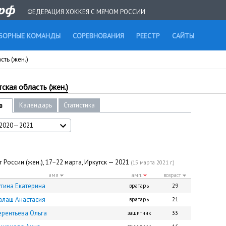
ФЕДЕРАЦИЯ ХОККЕЯ С МЯЧОМ РОССИИ
БОРНЫЕ КОМАНДЫ
СОРЕВНОВАНИЯ
РЕЕСТР
САЙТЫ
сть (жен.)
ская область (жен.)
Календарь
Статистика
в
2020—2021
 России (жен.), 17−22 марта, Иркутск — 2021
(15 марта 2021 г.)
имя
амп.
возраст
утина Екатерина
вратарь
29
алаш Анастасия
вратарь
21
ерентьева Ольга
защитник
33