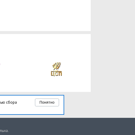
лью сбора
Понятно
льна.