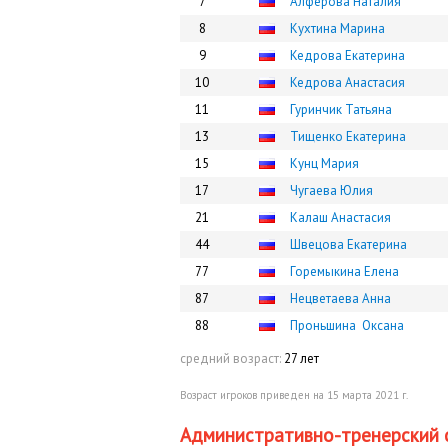
7
Алфёрова Наталия
8
Кухтина Марина
9
Кедрова Екатерина
10
Кедрова Анастасия
11
Гуринчик Татьяна
13
Тищенко Екатерина
15
Кунц Мария
17
Чугаева Юлия
21
Калаш Анастасия
44
Швецова Екатерина
77
Горемыкина Елена
87
Нецветаева Анна
88
Проньшина Оксана
средний возраст:
27 лет
Возраст игроков приведен на 15 марта 2021 г.
Административно-тренерский 