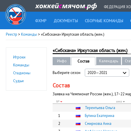
ФЕДЕРАЦИЯ ХО
ФХМР
ДОКУМЕНТЫ
СБОРНЫЕ КОМАНДЫ
Реестр
>
Команды
> «Сибскана» Иркутская область (жен.)
«Сибскана» Иркутская область (жен.)
Игроки
Инфо
Календарь
Ста
Состав
Команды
Выберите сезон
2020—2021
Стадионы
Судьи
Состав
Заявка на Чемпионат России (жен.), 17−22 ма
№
имя
Терентьева Ольга
1
Бутина Екатерина
2
Смирнова Анна