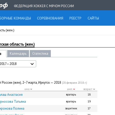
ФЕДЕРАЦИЯ ХОККЕЯ С МЯЧОМ РОССИИ
БОРНЫЕ КОМАНДЫ
СОРЕВНОВАНИЯ
РЕЕСТР
САЙТЫ
сть (жен.)
ская область (жен.)
Календарь
Статистика
в
2017—2018
 России (жен), 2−7 марта, Иркутск — 2018
(28 февраля 2018 г.)
имя
амп.
возраст
алаш Анастасия
вратарь
18
урносова Татьяна
вратарь
19
иронова Полина
защитник
17