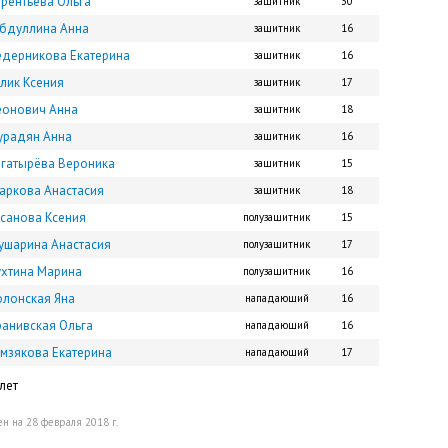
рентьева Ольга
защитник
30
абдуллина Анна
защитник
16
едерникова Екатерина
защитник
16
лик Ксения
защитник
17
еонович Анна
защитник
18
урадян Анна
защитник
16
огатырёва Вероника
защитник
15
аркова Анастасия
защитник
18
усанова Ксения
полузащитник
15
ушарина Анастасия
полузащитник
17
ухтина Марина
полузащитник
16
олонская Яна
нападающий
16
ранивская Ольга
нападающий
16
омзякова Екатерина
нападающий
17
лет
н на 28 февраля 2018 г.