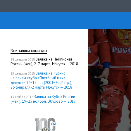
Все заявки команды
Заявка на Чемпионат
28 февраля 2018
России (жен), 2−7 марта, Иркутск — 2018
Заявка на Турнир
25 февраля 2018
на призы клуба «Плетёный мяч»
девушки 14−15 лет (2003−2004 ггр.),
26 февраля-2 марта, Иркутск — 2018
Заявка на Кубок России
13 ноября 2017
(жен.), 19−25 ноября, Обухово — 2017