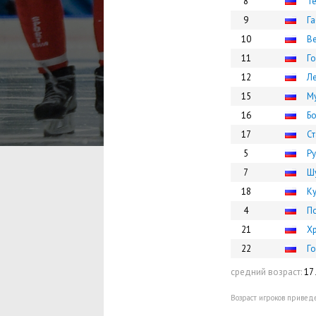
8
Те
9
Г
10
В
11
Го
12
Л
15
М
16
Б
17
Ст
5
Р
7
Ш
18
К
4
П
21
Х
22
Г
средний возраст:
17 
Возраст игроков приведе