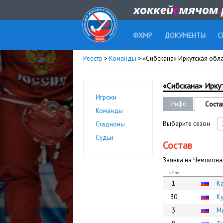
ФХМР
ДОКУМЕНТЫ
С
Реестр
>
Команды
> «Сибскана» Иркутская обла
«Сибскана» Иркут
Игроки
Инфо
Соста
Команды
Выберите сезон
Стадионы
Судьи
Состав
Заявка на Чемпионат
№
1
К
30
К
3
М