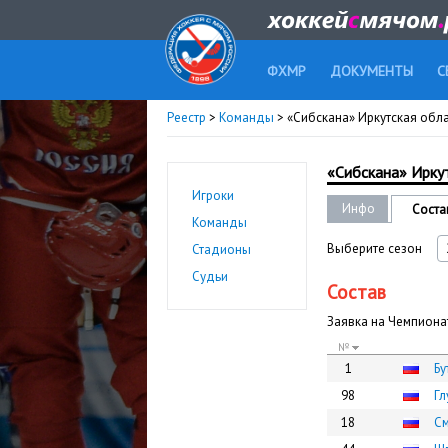
ФХМР
ДОКУМЕНТЫ
С
Реестр
>
Команды
> «Сибскана» Иркутская обла
«Сибскана» Иркут
Игроки
Инфо
Соста
Команды
Выберите сезон
Стадионы
Судьи
Состав
Заявка на Чемпиона
№
1
Бу
98
Гл
18
См