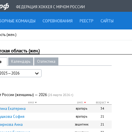
ФЕДЕРАЦИЯ ХОККЕЯ С МЯЧОМ РОССИИ
БОРНЫЕ КОМАНДЫ
СОРЕВНОВАНИЯ
РЕЕСТР
САЙТЫ
сть (жен.)
ская область (жен.)
Календарь
Статистика
в
2025—2026
т России (женщины) — 2026
(26 марта 2026 г.)
имя
амп.
возраст
тина Екатерина
вратарь
34
ушкова София
вратарь
21
ирнова Анна
защитник
21