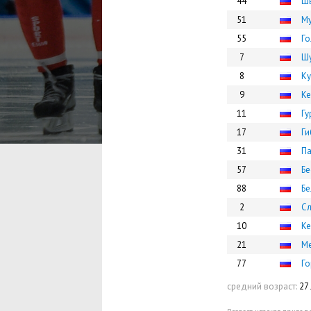
44
Шв
51
М
55
Го
7
Шу
8
Ку
9
Ке
11
Гу
17
Ги
31
П
57
Бе
88
Бе
2
Сл
10
Ке
21
Ме
77
Го
средний возраст:
27 