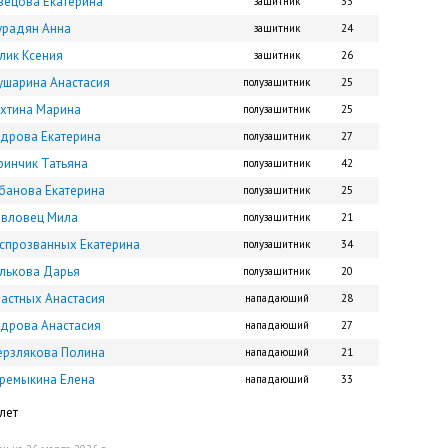
ецова Екатерина
защитник
33
урадян Анна
защитник
24
лик Ксения
защитник
26
шарина Анастасия
полузащитник
25
хтина Марина
полузащитник
25
дрова Екатерина
полузащитник
27
ринчик Татьяна
полузащитник
42
банова Екатерина
полузащитник
25
авловец Мила
полузащитник
21
спрозванных Екатерина
полузащитник
34
лькова Дарья
полузащитник
20
астных Анастасия
нападающий
28
дрова Анастасия
нападающий
27
рзлякова Полина
нападающий
21
ремыкина Елена
нападающий
33
лет