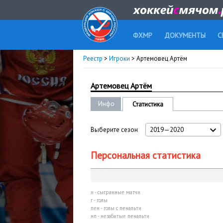
ФХМР
ДОКУМЕНТЫ
С
Реестр
>
Игроки
> Артемовец Артём
Артемовец Артём
Инфо
Статистика
Выберите сезон
2019—2020
Персональная статистика
и - сыгранные матчи
г - голы
пен - голы с пенальти
нп - незабитые пенальти