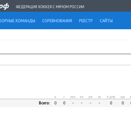
ФЕДЕРАЦИЯ ХОККЕЯ С МЯЧОМ РОССИИ
БОРНЫЕ КОМАНДЫ
СОРЕВНОВАНИЯ
РЕЕСТР
САЙТЫ
и
г
пен
нп
угл
св
п (угл)
шв
Всего:
0
0
0
0
–
–
–
–