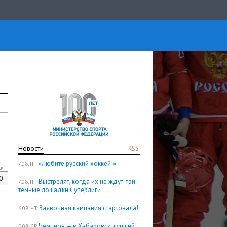
Новости
RSS
«Любите русский хоккей!»
7.08, ПТ
кк
0
Выстрелят, когда их не ждут: три
7.08, ПТ
темные лошадки Суперлиги
Заявочная кампания стартовала!
6.08, ЧТ
Чемпион — в Хабаровск, лучший
5.08, СР