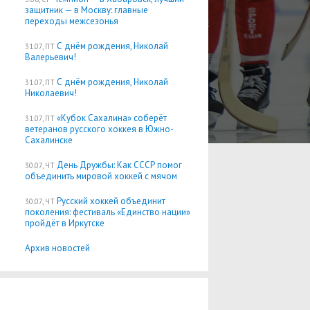
защитник — в Москву: главные
переходы межсезонья
С днём рождения, Николай
31.07, ПТ
Валерьевич!
С днём рождения, Николай
31.07, ПТ
Николаевич!
«Кубок Сахалина» соберёт
31.07, ПТ
ветеранов русского хоккея в Южно-
Сахалинске
День Дружбы: Как СССР помог
30.07, ЧТ
объединить мировой хоккей с мячом
Русский хоккей объединит
30.07, ЧТ
поколения: фестиваль «Единство нации»
пройдёт в Иркутске
Архив новостей