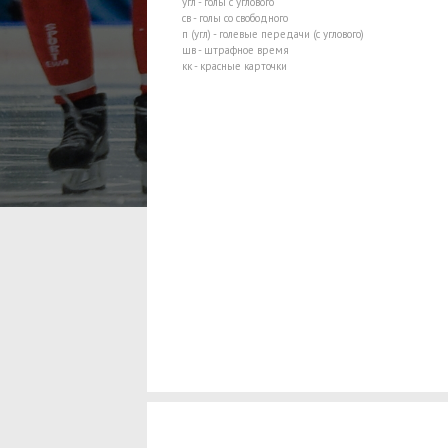
угл - голы с углового
св - голы со свободного
п (угл) - голевые передачи (с углового)
шв - штрафное время
кк - красные карточки