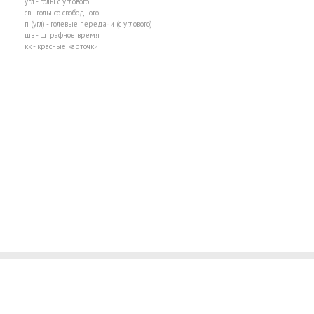
угл - голы с углового
св - голы со свободного
п (угл) - голевые передачи (с углового)
шв - штрафное время
кк - красные карточки