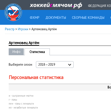
ФЕДЕРАЦИЯ ХО
ФХМР
ДОКУМЕНТЫ
СБОРНЫЕ КОМАНДЫ
Реестр
>
Игроки
> Артемовец Артём
Артемовец Артём
Инфо
Статистика
Выберите сезон
2018—2019
Персональная статистика
Вс
и - сыгранные матчи
г - голы
пен - голы с пенальти
нп - незабитые пенальти