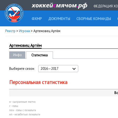
ФЕДЕРАЦИЯ ХО
ФХМР
ДОКУМЕНТЫ
СБОРНЫЕ КОМАНДЫ
Реестр
>
Игроки
> Артемовец Артём
Артемовец Артём
Инфо
Статистика
Выберите сезон
2016—2017
Персональная статистика
Вс
и - сыгранные матчи
г - голы
пен - голы с пенальти
нп - незабитые пенальти