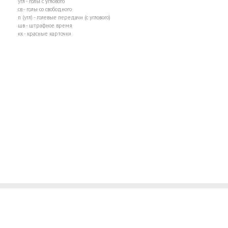
угл - голы с углового
св - голы со свободного
п (угл) - голевые передачи (с углового)
шв - штрафное время
кк - красные карточки